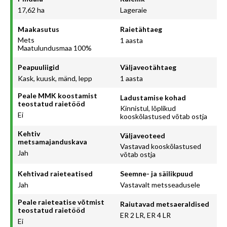
17,62 ha
Lageraie
Maakasutus
Raietähtaeg
Mets
1 aasta
Maatulundusmaa 100%
Peapuuliigid
Väljaveotähtaeg
Kask, kuusk, mänd, lepp
1 aasta
Peale MMK koostamist
Ladustamise kohad
teostatud raietööd
Kinnistul, lõplikud
Ei
kooskõlastused võtab ostja
Kehtiv
Väljaveoteed
metsamajanduskava
Vastavad kooskõlastused
Jah
võtab ostja
Kehtivad raieteatised
Seemne- ja säilikpuud
Jah
Vastavalt metsseadusele
Peale raieteatise võtmist
Raiutavad metsaeraldised
teostatud raietööd
ER 2 LR, ER 4 LR
Ei