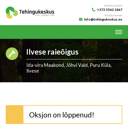
Helista meile
+372 5562 1867
Kirjuta meile
info@tehingukeskus.ee
Ilvese raieõigus
Ida-viru Maakond, Jõhvi Vald, Puru Küla,
Ilvese
Oksjon on lõppenud!