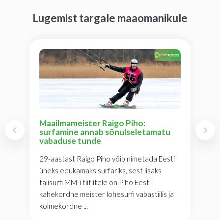
Lugemist targale maaomanikule
Maailmameister Raigo Piho:
surfamine annab sõnulseletamatu
vabaduse tunde
29-aastast Raigo Piho võib nimetada Eesti
üheks edukamaks surfariks, sest lisaks
talisurfi MM-i tiitlitele on Piho Eesti
kahekordne meister lohesurfi vabastiilis ja
kolmekordne ...