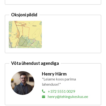
Oksjoni pildid
Võta ühendust agendiga
Henry Härm
"Leiame koos parima
lahenduse!"
+372 5551 0029
henry@tehingukeskus.ee