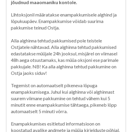
jõudnud maaomaniku kontole.
Lihtoksjonil määratakse enampakkumisele alghind ja
lõpukuupäev. Enampakkumise võidab suurima
pakkumise teinud Ostja.
Alla alghinna tehtud pakkumised pole teistele
Ostjatele nähtavad. Alla alghinna tehtud pakkumised
edastatakse müüjale 24h jooksul, misjärel on viimasel
48h aega otsustamaks, kas müüa oksjoni ese parimale
pakkujale. NB! Ka alla alghinna tehtud pakkumine on
Ostja jaoks siduv!
Tegemist on automaatselt pikeneva lõpuga
enampakkumisega. Juhul kui alghinna või alghinnast
suurem viimane pakkumine on tehtud vähem kui 5
minutit enne enampakkumise tähtaega, pikeneb lõpp
automaatselt 5 minuti võrra.
Enampakkumises esitletud informatsioon on
koostatud avalike andmete ja müüja kirjelduste põhjal.