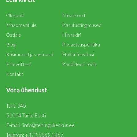
Oksjonid
Meeskond
Maaomanikule
Kasutustingimused
Ostjale
Hinnakiri
Blogi
Privaatsuspoliitika
Küsimused ja vastused
Halda Teavitusi
Ettevõttest
Kandideeri tööle
Kontakt
Võta ühendust
Turu 34b
51004 Tartu Eesti
E-mail:
info@tehingukeskus.ee
Telefon:
+372 5562 1867