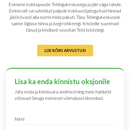
Esimene kokkupuude Tehingukeskusega ja jäin väga rahule.
Eelnevalt sai suheldud paljude kokkuostjatega kuid hinnad
jäid kõvasti alla normi mida pakuti. Tänu Tehingukeskusele
saime õiglase hinna ja isegi rohkemgi. Kristelile suurimad
tänud ja kindlasti soovitan Teid teistelegi.
LOE KÕIKI ARVUSTUSI
Lisa ka enda kinnistu oksjonile
Jäta enda ja kinnisvara andmed ning meie haldurid
võtavad Sinuga esimesel võimalusel ühendust.