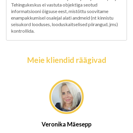
Tehingukeskus ei vastuta objektiga seotud
informatsiooni õigsuse eest, mistõttu soovitame
enampakkumisel osalejal alati andmeid (nt kinnistu
seisukord looduses, looduskaitselised piirangud, jms)
kontrollida.
Meie kliendid räägivad
Veronika Mäesepp