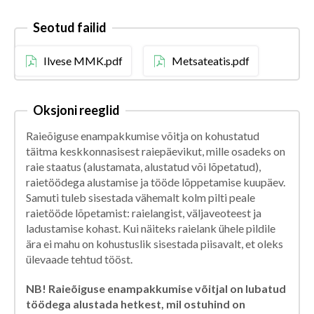
Seotud failid
Ilvese MMK.pdf
Metsateatis.pdf
Oksjoni reeglid
Raieõiguse enampakkumise võitja on kohustatud
täitma keskkonnasisest raiepäevikut, mille osadeks on
raie staatus (alustamata, alustatud või lõpetatud),
raietöödega alustamise ja tööde lõppetamise kuupäev.
Samuti tuleb sisestada vähemalt kolm pilti peale
raietööde lõpetamist: raielangist, väljaveoteest ja
ladustamise kohast. Kui näiteks raielank ühele pildile
ära ei mahu on kohustuslik sisestada piisavalt, et oleks
ülevaade tehtud tööst.
NB! Raieõiguse enampakkumise võitjal on lubatud
töödega alustada hetkest, mil ostuhind on