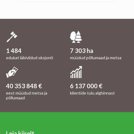
1 484
7 303 ha
edukat läbiviidud oksjonit
müüdud põllumaad ja metsa
40 353 848 €
6 137 000 €
eest müüdud metsa ja
klientide tulu alghinnast
põllumaad
Leia kiirelt