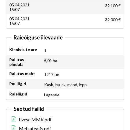
05.04.2021
39 100 €
15:07
05.04.2021
39 000 €
15:07
Raieõiguse ülevaade
Kinnistute arv
1
Raiutav
5,01 ha
pindala
Raiutav maht
1217 tm
Puuliigid
Kask, kuusk, mänd, lepp
Raieliigid
Lageraie
Seotud failid
Ilvese MMK.pdf
Metsateatis.pdf