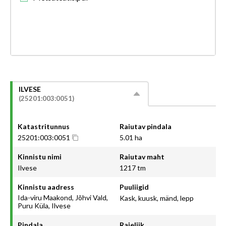
ILVESE
(25201:003:0051)
Katastritunnus
Raiutav pindala
25201:003:0051
5.01 ha
Kinnistu nimi
Raiutav maht
Ilvese
1217 tm
Kinnistu aadress
Puuliigid
Ida-viru Maakond, Jõhvi Vald,
Kask, kuusk, mänd, lepp
Puru Küla, Ilvese
Pindala
Raieliik