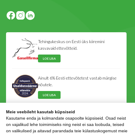
Tehingukeskus on Eesti üks kiiremini
kasvavaid ettevõtteid.
LOE LISA
Ainult 6% Eesti ettevõtetest vastab märgise
nõutele.
LOE LISA
Meie veebileht kasutab küpsiseid
Tehingukeskus on Eesti Võlausaldajate Liidu
Kasutame enda ja kolmandate osapoolte küpsiseid. Osad neist
liige.
on vajalikud lehe toimimiseks ning neist ei saa loobuda, teised
on valikulised ja aitavad parandada teie külastuskogemust meie
LOE LISA