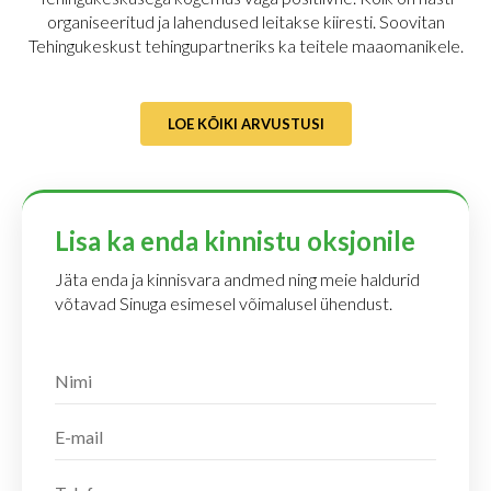
organiseeritud ja lahendused leitakse kiiresti. Soovitan
Tehingukeskust tehingupartneriks ka teitele maaomanikele.
LOE KÕIKI ARVUSTUSI
Lisa ka enda kinnistu oksjonile
Jäta enda ja kinnisvara andmed ning meie haldurid
võtavad Sinuga esimesel võimalusel ühendust.