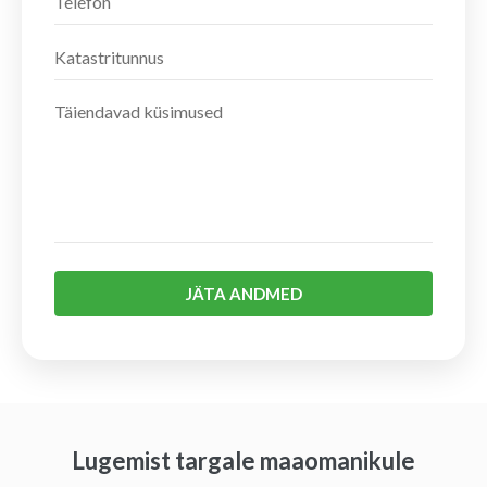
JÄTA ANDMED
Lugemist targale maaomanikule