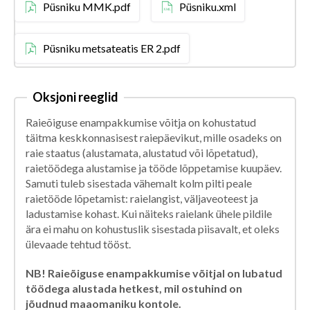
Püsniku MMK.pdf
Püsniku.xml
Püsniku metsateatis ER 2.pdf
Oksjoni reeglid
Raieõiguse enampakkumise võitja on kohustatud
täitma keskkonnasisest raiepäevikut, mille osadeks on
raie staatus (alustamata, alustatud või lõpetatud),
raietöödega alustamise ja tööde lõppetamise kuupäev.
Samuti tuleb sisestada vähemalt kolm pilti peale
raietööde lõpetamist: raielangist, väljaveoteest ja
ladustamise kohast. Kui näiteks raielank ühele pildile
ära ei mahu on kohustuslik sisestada piisavalt, et oleks
ülevaade tehtud tööst.
NB! Raieõiguse enampakkumise võitjal on lubatud
töödega alustada hetkest, mil ostuhind on
jõudnud maaomaniku kontole.