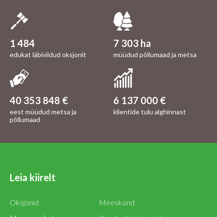
1 484
7 303 ha
edukat läbiviidud oksjonit
müüdud põllumaad ja metsa
40 353 848 €
6 137 000 €
eest müüdud metsa ja
klientide tulu alghinnast
põllumaad
Leia kiirelt
Oksjonid
Meeskond