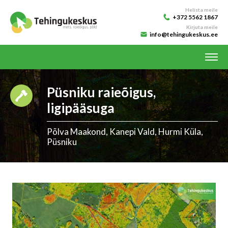
Helista meile
+372 5562 1867
Kirjuta meile
info@tehingukeskus.ee
Püsniku raieõigus,
ligipääsuga
Põlva Maakond, Kanepi Vald, Hurmi Küla,
Püsniku