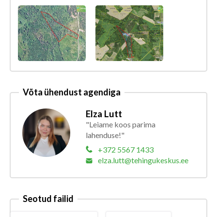
Võta ühendust agendiga
Elza Lutt
"Leiame koos parima
lahenduse!"
+372 5567 1433
elza.lutt@tehingukeskus.ee
Seotud failid