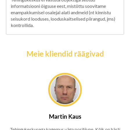
informatsiooni õigsuse eest, mistõttu soovitame
enampakkumisel osalejal alati andmeid (nt kinnistu
seisukord looduses, looduskaitselised piirangud, jms)
kontrollida.
Meie kliendid räägivad
Martin Kaus
Tehingukeskusega kogemus väga positiivne. Kõik on hästi