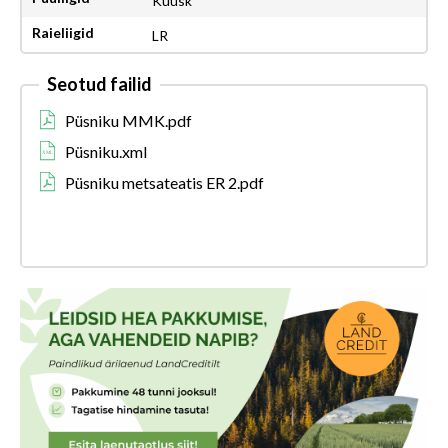
Kuusk
Raieliigid
LR
Seotud failid
Püsniku MMK.pdf
Püsniku.xml
Püsniku metsateatis ER 2.pdf