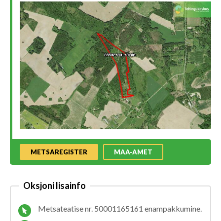
METSAREGISTER
MAA-AMET
Oksjoni lisainfo
Metsateatise nr. 50001165161 enampakkumine.