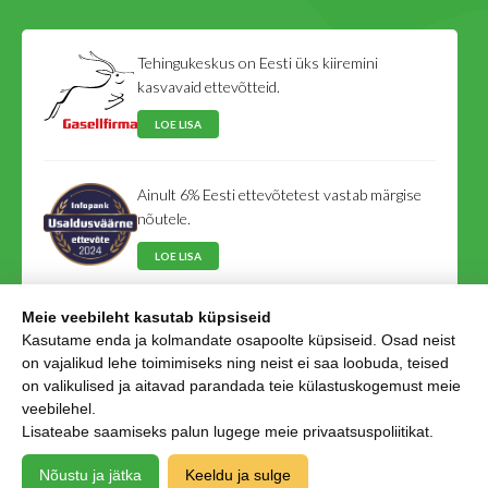
Tehingukeskus on Eesti üks kiiremini
kasvavaid ettevõtteid.
LOE LISA
Ainult 6% Eesti ettevõtetest vastab märgise
nõutele.
LOE LISA
Meie veebileht kasutab küpsiseid
Tehingukeskus on Eesti Võlausaldajate Liidu
Kasutame enda ja kolmandate osapoolte küpsiseid. Osad neist
liige.
on vajalikud lehe toimimiseks ning neist ei saa loobuda, teised
on valikulised ja aitavad parandada teie külastuskogemust meie
LOE LISA
veebilehel.
Lisateabe saamiseks palun lugege meie
privaatsuspoliitikat
.
Nõustu ja jätka
Keeldu ja sulge