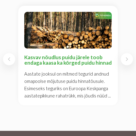
Kasvav nõudlus puidu järele toob
endaga kaasa ka kõrged puidu hinnad
Aastate jooksul on mitmed tegurid andnud
omapoolse mõjutuse puidu hinnatõusule.
Esimeseks teguriks on Euroopa Keskpanga
aastatepikkune rahatrükk, mis jõudis nüüd ...