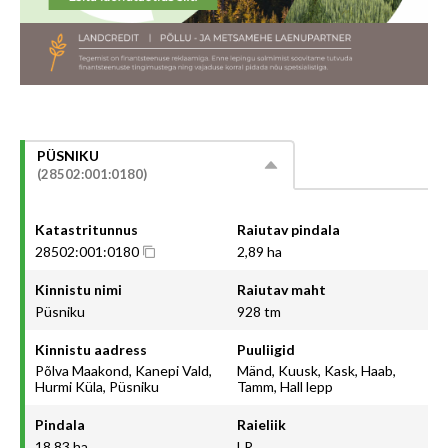
PÜSNIKU
(28502:001:0180)
Katastritunnus
Raiutav pindala
28502:001:0180
2,89 ha
Kinnistu nimi
Raiutav maht
Püsniku
928 tm
Kinnistu aadress
Puuliigid
Põlva Maakond, Kanepi Vald,
Mänd, Kuusk, Kask, Haab,
Hurmi Küla, Püsniku
Tamm, Hall lepp
Pindala
Raieliik
18,83 ha
LR