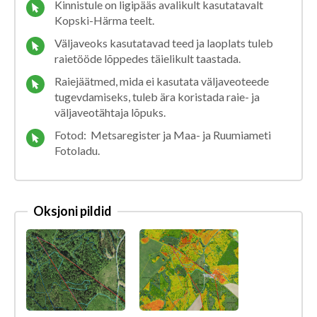
Kinnistule on ligipääs avalikult kasutatavalt
Kopski-Härma teelt.
Väljaveoks kasutatavad teed ja laoplats tuleb
raietööde lõppedes täielikult taastada.
Raiejäätmed, mida ei kasutata väljaveoteede
tugevdamiseks, tuleb ära koristada raie- ja
väljaveotähtaja lõpuks.
Fotod: Metsaregister ja Maa- ja Ruumiameti
Fotoladu.
Oksjoni pildid