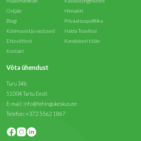
Maaomanikule
Kasutustingimused
Ostjale
Hinnakiri
Blogi
Privaatsuspoliitika
Küsimused ja vastused
Halda Teavitusi
Ettevõttest
Kandideeri tööle
Kontakt
Võta ühendust
Turu 34b
51004 Tartu Eesti
E-mail:
info@tehingukeskus.ee
Telefon:
+372 5562 1867