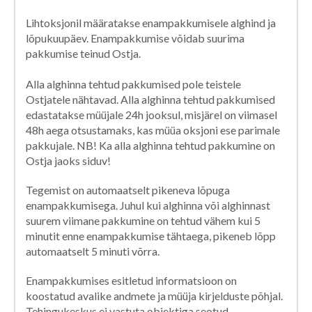
Lihtoksjonil määratakse enampakkumisele alghind ja
lõpukuupäev. Enampakkumise võidab suurima
pakkumise teinud Ostja.
Alla alghinna tehtud pakkumised pole teistele
Ostjatele nähtavad. Alla alghinna tehtud pakkumised
edastatakse müüjale 24h jooksul, misjärel on viimasel
48h aega otsustamaks, kas müüa oksjoni ese parimale
pakkujale. NB! Ka alla alghinna tehtud pakkumine on
Ostja jaoks siduv!
Tegemist on automaatselt pikeneva lõpuga
enampakkumisega. Juhul kui alghinna või alghinnast
suurem viimane pakkumine on tehtud vähem kui 5
minutit enne enampakkumise tähtaega, pikeneb lõpp
automaatselt 5 minuti võrra.
Enampakkumises esitletud informatsioon on
koostatud avalike andmete ja müüja kirjelduste põhjal.
Tehingukeskus ei vastuta objektiga seotud