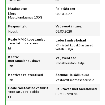
Maakasutus
Raietähtaeg
Mets
03.10.2027
Maatulundusmaa 100%
Peapuuliigid
Väljaveotähtaeg
Kuusk
03.03.2028
Peale MMK koostamist
Ladustamise kohad
teostatud raietööd
Kinnistul, kooskõlastused
Ei
võtab Ostja.
Kehtiv
Väljaveoteed
metsamajanduskava
Kooskõlastab Ostja.
Jah
Kehtivad raieteatised
Seemne- ja säilikpuud
Jah
Vastavalt metsaseadusele.
Peale raieteatise võtmist
Raiutavad metsaeraldised
teostatud raietööd
ER 2 LR 928 tm
Ei