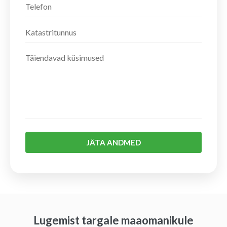
JÄTA ANDMED
Lugemist targale maaomanikule