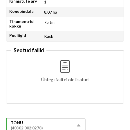
Kinnistute arv
1
Kogupindala
8,07 ha
Tihumeetrid
75 tm
kokku
Puuliigid
Kask
Seotud failid
Ühtegi faili ei ole lisatud.
TÕNU
(40302:002:0278)