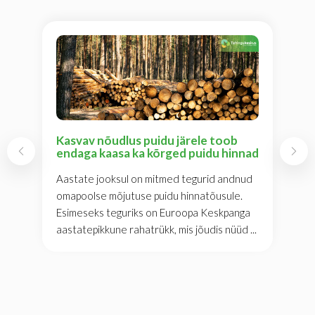
Kasvav nõudlus puidu järele toob
endaga kaasa ka kõrged puidu hinnad
Aastate jooksul on mitmed tegurid andnud
omapoolse mõjutuse puidu hinnatõusule.
Esimeseks teguriks on Euroopa Keskpanga
aastatepikkune rahatrükk, mis jõudis nüüd ...