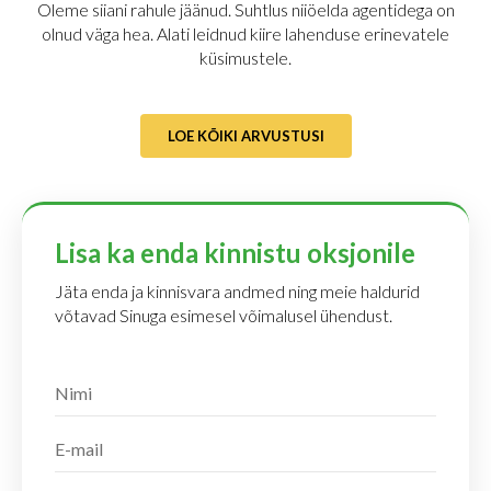
Oleme siiani rahule jäänud. Suhtlus niiöelda agentidega on
olnud väga hea. Alati leidnud kiire lahenduse erinevatele
küsimustele.
LOE KÕIKI ARVUSTUSI
Lisa ka enda kinnistu oksjonile
Jäta enda ja kinnisvara andmed ning meie haldurid
võtavad Sinuga esimesel võimalusel ühendust.