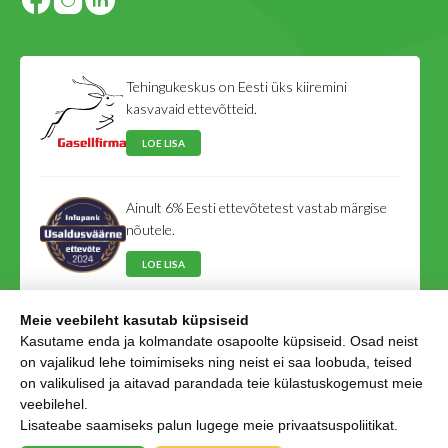
Tehingukeskus on Eesti üks kiiremini
kasvavaid ettevõtteid.
LOE LISA
Ainult 6% Eesti ettevõtetest vastab märgise
nõutele.
LOE LISA
Meie veebileht kasutab küpsiseid
Tehingukeskus on Eesti Võlausaldajate Liidu
Kasutame enda ja kolmandate osapoolte küpsiseid. Osad neist
liige.
on vajalikud lehe toimimiseks ning neist ei saa loobuda, teised
on valikulised ja aitavad parandada teie külastuskogemust meie
LOE LISA
veebilehel.
Lisateabe saamiseks palun lugege meie
privaatsuspoliitikat
.