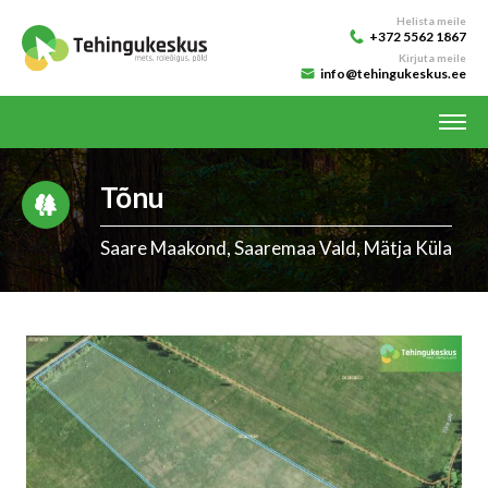
Helista meile
+372 5562 1867
Kirjuta meile
info@tehingukeskus.ee
Tõnu
Saare Maakond, Saaremaa Vald, Mätja Küla