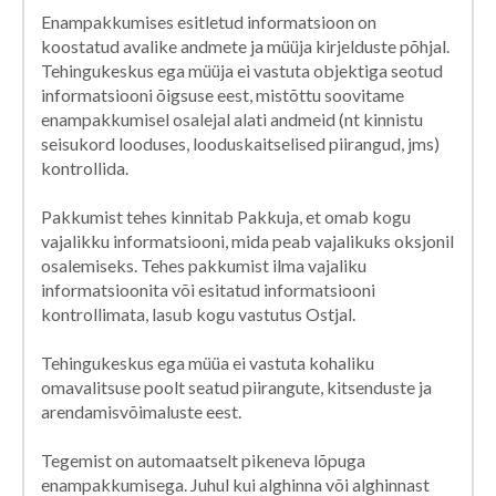
Enampakkumises esitletud informatsioon on
koostatud avalike andmete ja müüja kirjelduste põhjal.
Tehingukeskus ega müüja ei vastuta objektiga seotud
informatsiooni õigsuse eest, mistõttu soovitame
enampakkumisel osalejal alati andmeid (nt kinnistu
seisukord looduses, looduskaitselised piirangud, jms)
kontrollida.
Pakkumist tehes kinnitab Pakkuja, et omab kogu
vajalikku informatsiooni, mida peab vajalikuks oksjonil
osalemiseks. Tehes pakkumist ilma vajaliku
informatsioonita või esitatud informatsiooni
kontrollimata, lasub kogu vastutus Ostjal.
Tehingukeskus ega müüa ei vastuta kohaliku
omavalitsuse poolt seatud piirangute, kitsenduste ja
arendamisvõimaluste eest.
Tegemist on automaatselt pikeneva lõpuga
enampakkumisega. Juhul kui alghinna või alghinnast