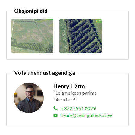
Oksjoni pildid
Võta ühendust agendiga
Henry Härm
"Leiame koos parima
lahenduse!"
+372 5551 0029
henry@tehingukeskus.ee