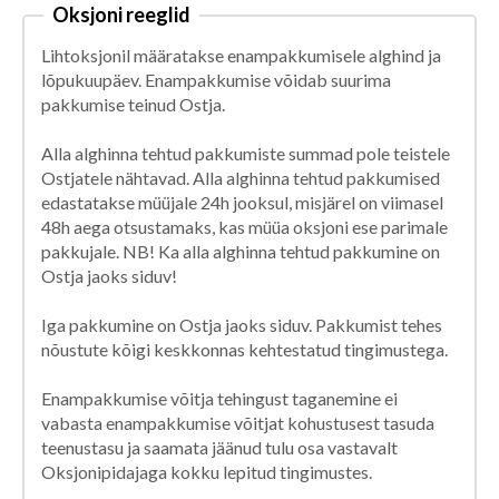
Oksjoni reeglid
Lihtoksjonil määratakse enampakkumisele alghind ja
lõpukuupäev. Enampakkumise võidab suurima
pakkumise teinud Ostja.
Alla alghinna tehtud pakkumiste summad pole teistele
Ostjatele nähtavad. Alla alghinna tehtud pakkumised
edastatakse müüjale 24h jooksul, misjärel on viimasel
48h aega otsustamaks, kas müüa oksjoni ese parimale
pakkujale. NB! Ka alla alghinna tehtud pakkumine on
Ostja jaoks siduv!
Iga pakkumine on Ostja jaoks siduv. Pakkumist tehes
nõustute kõigi keskkonnas kehtestatud tingimustega.
Enampakkumise võitja tehingust taganemine ei
vabasta enampakkumise võitjat kohustusest tasuda
teenustasu ja saamata jäänud tulu osa vastavalt
Oksjonipidajaga kokku lepitud tingimustes.