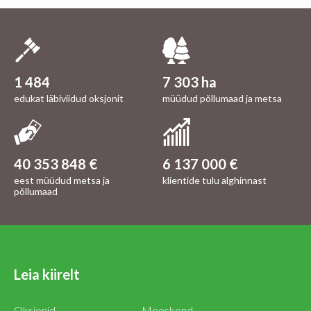
1 484
7 303 ha
edukat läbiviidud oksjonit
müüdud põllumaad ja metsa
40 353 848 €
6 137 000 €
eest müüdud metsa ja
klientide tulu alghinnast
põllumaad
Leia kiirelt
Oksjonid
Meeskond