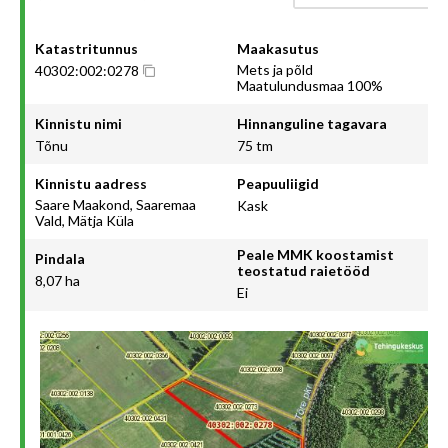
Katastritunnus
Maakasutus
Mets ja põld
40302:002:0278
Maatulundusmaa 100%
Kinnistu nimi
Hinnanguline tagavara
Tõnu
75 tm
Kinnistu aadress
Peapuuliigid
Saare Maakond, Saaremaa
Kask
Vald, Mätja Küla
Peale MMK koostamist
Pindala
teostatud raietööd
8,07 ha
Ei