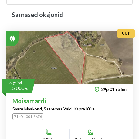
Sarnased oksjonid
UUS
Alghind
15 000 €
29p
01h
55m
Mõisamardi
Saare Maakond, Saaremaa Vald, Kapra Küla
71401:001:2676