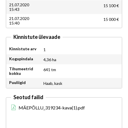
21.07.2020
15 100 €
15:43
21.07.2020
15 000 €
15:40
Kinnistute ülevaade
Kinnistute arv
1
Kogupindala
4,36 ha
Tihumeetrid
641 tm
kokku
Puuliigid
Haab, kask
Seotud failid
MÄEPÕLLU_319234-kava(1).pdf