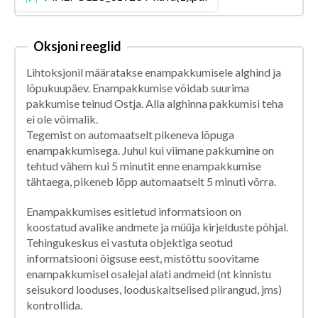
Oksjoni reeglid
Lihtoksjonil määratakse enampakkumisele alghind ja
lõpukuupäev. Enampakkumise võidab suurima
pakkumise teinud Ostja. Alla alghinna pakkumisi teha
ei ole võimalik.
Tegemist on automaatselt pikeneva lõpuga
enampakkumisega. Juhul kui viimane pakkumine on
tehtud vähem kui 5 minutit enne enampakkumise
tähtaega, pikeneb lõpp automaatselt 5 minuti võrra.
Enampakkumises esitletud informatsioon on
koostatud avalike andmete ja müüja kirjelduste põhjal.
Tehingukeskus ei vastuta objektiga seotud
informatsiooni õigsuse eest, mistõttu soovitame
enampakkumisel osalejal alati andmeid (nt kinnistu
seisukord looduses, looduskaitselised piirangud, jms)
kontrollida.