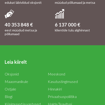
edukat läbiviidud oksjonit
müüdud põllumaad ja metsa
40 353 848 €
6 137 000 €
eest müüdud metsa ja
klientide tulu alghinnast
põllumaad
Leia kiirelt
Oksjonid
Meeskond
Maaomanikule
Kasutustingimused
Ostjale
Hinnakiri
Blogi
Privaatsuspoliitika
Küsimused ja vastused
Halda Teavitusi