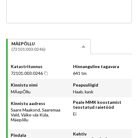
MÄEPÕLLU
(72101:003:0246)
Katastritunnus
Hinnanguline tagavara
72101:003:0246
641 tm
Kinnistu nimi
Peapuuliigid
MÄepÕllu
Haab, kask
Peale MMK koostamist
Kinnistu aadress
teostatud raietööd
Saare Maakond, Saaremaa
Ei
Vald, Väike-ula Küla,
Mäepõllu
Kehtiv
Pindala