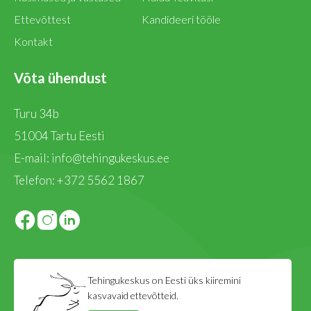
Ettevõttest
Kandideeri tööle
Kontakt
Võta ühendust
Turu 34b
51004 Tartu Eesti
E-mail:
info@tehingukeskus.ee
Telefon:
+372 5562 1867
Tehingukeskus on Eesti üks kiiremini
kasvavaid ettevõtteid.