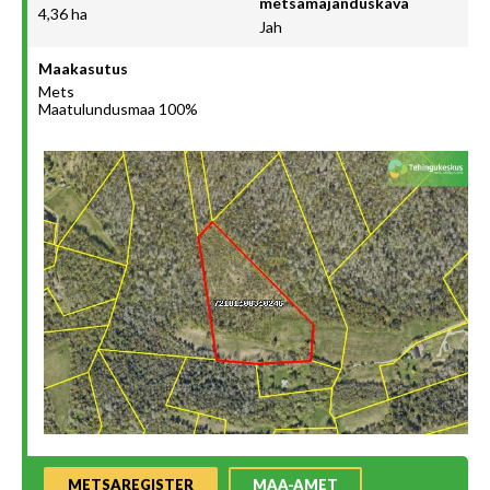
metsamajanduskava
4,36 ha
Jah
Maakasutus
Mets
Maatulundusmaa 100%
METSAREGISTER
MAA-AMET