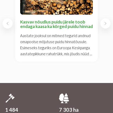
Kasvav nõudlus puidu järele toob
endaga kaasa ka kõrged puidu hinnad
Aastate jooksul on mitmed tegurid andnud
omapoolse mõjutuse puidu hinnatõusule.
Esimeseks teguriks on Euroopa Keskpanga
aastatepikkune rahatrükk, mis jõudis nüüd ...
1 484
7 303 ha