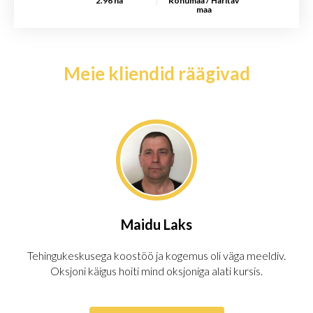
2.96 ha
Rohumaa / Haritav
maa
Meie kliendid räägivad
Maidu Laks
Tehingukeskusega koostöö ja kogemus oli väga meeldiv.
Oksjoni käigus hoiti mind oksjoniga alati kursis.