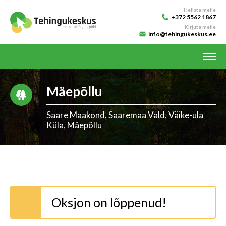
Helista meile
+372 5562 1867
Kirjuta meile
info@tehingukeskus.ee
Mäepõllu
Saare Maakond, Saaremaa Vald, Väike-ula
Küla, Mäepõllu
Oksjon on lõppenud!