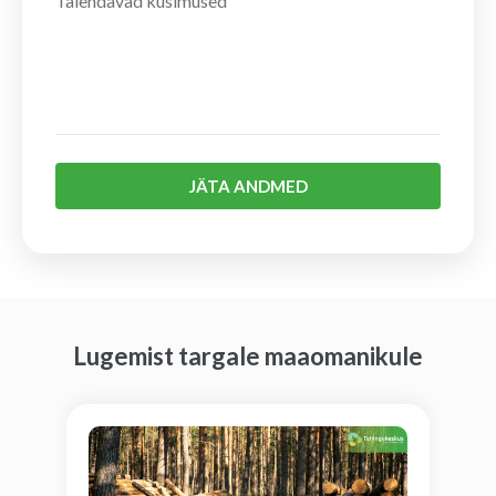
JÄTA ANDMED
Lugemist targale maaomanikule