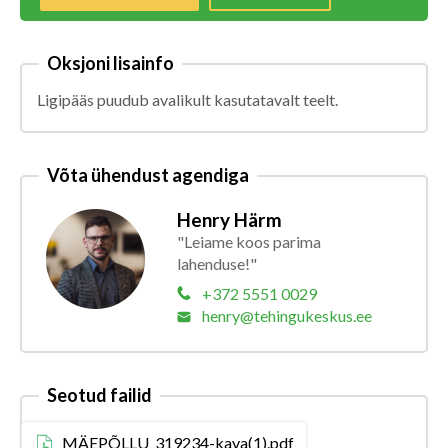
Oksjoni lisainfo
Ligipääs puudub avalikult kasutatavalt teelt.
Võta ühendust agendiga
Henry Härm
"Leiame koos parima
lahenduse!"
+372 5551 0029
henry@tehingukeskus.ee
Seotud failid
MÄEPÕLLU_319234-kava(1).pdf