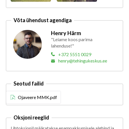
Võta ühendust agendiga
Henry Härm
"Leiame koos parima
lahenduse!"
+372 5551 0029
henry@tehingukeskus.ee
Seotud failid
Ojaveere MMK.pdf
Oksjoni reeglid
Lihtoksjonil määratakse enampakkumisele alghind ja