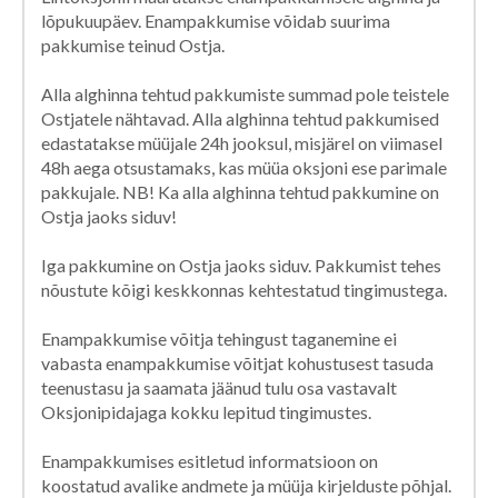
lõpukuupäev. Enampakkumise võidab suurima
pakkumise teinud Ostja.
Alla alghinna tehtud pakkumiste summad pole teistele
Ostjatele nähtavad. Alla alghinna tehtud pakkumised
edastatakse müüjale 24h jooksul, misjärel on viimasel
48h aega otsustamaks, kas müüa oksjoni ese parimale
pakkujale. NB! Ka alla alghinna tehtud pakkumine on
Ostja jaoks siduv!
Iga pakkumine on Ostja jaoks siduv. Pakkumist tehes
nõustute kõigi keskkonnas kehtestatud tingimustega.
Enampakkumise võitja tehingust taganemine ei
vabasta enampakkumise võitjat kohustusest tasuda
teenustasu ja saamata jäänud tulu osa vastavalt
Oksjonipidajaga kokku lepitud tingimustes.
Enampakkumises esitletud informatsioon on
koostatud avalike andmete ja müüja kirjelduste põhjal.