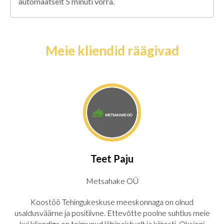
automaatselt 5 minuti võrra.
Meie kliendid räägivad
Teet Paju
Metsahake OÜ
Koostöö Tehingukeskuse meeskonnaga on olnud
usaldusväärne ja positiivne. Ettevõtte poolne suhtlus meie
kui kliendiga on toimunud läbipaistvalt ja kiiresti. Oksjoni