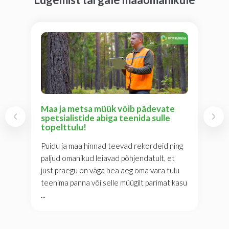
Maa ja metsa müük võib pädevate
spetsialistide abiga teenida sulle
topelttulu!
Puidu ja maa hinnad teevad rekordeid ning
paljud omanikud leiavad põhjendatult, et
just praegu on väga hea aeg oma vara tulu
teenima panna või selle müügilt parimat kasu
...