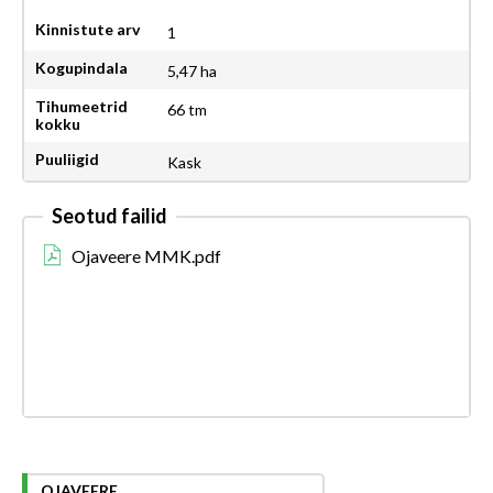
Kinnistute arv
1
Kogupindala
5,47 ha
Tihumeetrid
66 tm
kokku
Puuliigid
Kask
Seotud failid
Ojaveere MMK.pdf
OJAVEERE