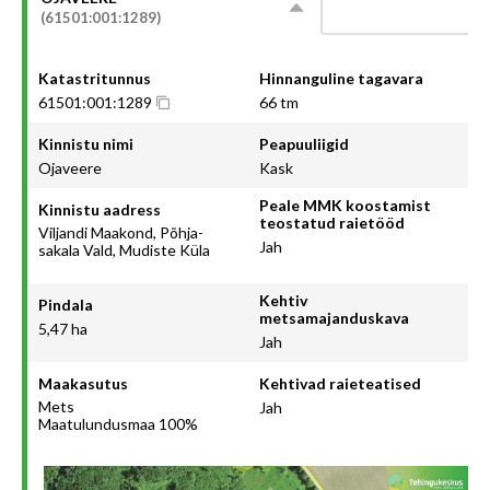
(61501:001:1289)
Katastritunnus
Hinnanguline tagavara
61501:001:1289
66 tm
Kinnistu nimi
Peapuuliigid
Ojaveere
Kask
Peale MMK koostamist
Kinnistu aadress
teostatud raietööd
Viljandi Maakond, Põhja-
Jah
sakala Vald, Mudiste Küla
Kehtiv
Pindala
metsamajanduskava
5,47 ha
Jah
Maakasutus
Kehtivad raieteatised
Mets
Jah
Maatulundusmaa 100%