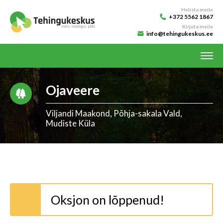
Helista meile
+372 5562 1867
Kirjuta meile
info@tehingukeskus.ee
Ojaveere
Viljandi Maakond, Põhja-sakala Vald,
Mudiste Küla
Oksjon on lõppenud!