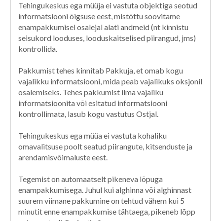
Tehingukeskus ega müüja ei vastuta objektiga seotud
informatsiooni õigsuse eest, mistõttu soovitame
enampakkumisel osalejal alati andmeid (nt kinnistu
seisukord looduses, looduskaitselised piirangud, jms)
kontrollida.
Pakkumist tehes kinnitab Pakkuja, et omab kogu
vajalikku informatsiooni, mida peab vajalikuks oksjonil
osalemiseks. Tehes pakkumist ilma vajaliku
informatsioonita või esitatud informatsiooni
kontrollimata, lasub kogu vastutus Ostjal.
Tehingukeskus ega müüa ei vastuta kohaliku
omavalitsuse poolt seatud piirangute, kitsenduste ja
arendamisvõimaluste eest.
Tegemist on automaatselt pikeneva lõpuga
enampakkumisega. Juhul kui alghinna või alghinnast
suurem viimane pakkumine on tehtud vähem kui 5
minutit enne enampakkumise tähtaega, pikeneb lõpp