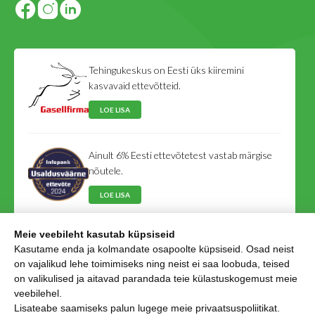
Tehingukeskus on Eesti üks kiiremini
kasvavaid ettevõtteid.
LOE LISA
Ainult 6% Eesti ettevõtetest vastab märgise
nõutele.
LOE LISA
Meie veebileht kasutab küpsiseid
Tehingukeskus on Eesti Võlausaldajate Liidu
Kasutame enda ja kolmandate osapoolte küpsiseid. Osad neist
liige.
on vajalikud lehe toimimiseks ning neist ei saa loobuda, teised
on valikulised ja aitavad parandada teie külastuskogemust meie
LOE LISA
veebilehel.
Lisateabe saamiseks palun lugege meie
privaatsuspoliitikat
.