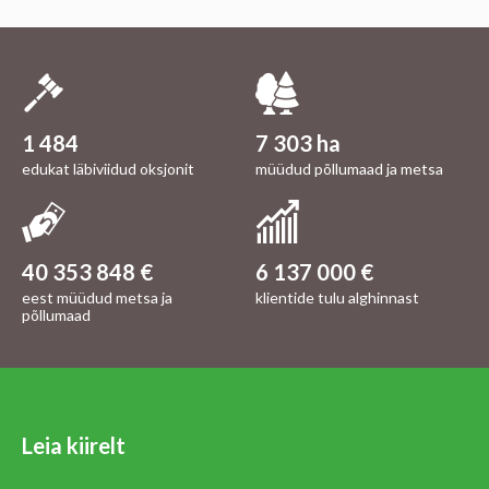
1 484
7 303 ha
edukat läbiviidud oksjonit
müüdud põllumaad ja metsa
40 353 848 €
6 137 000 €
eest müüdud metsa ja
klientide tulu alghinnast
põllumaad
Leia kiirelt