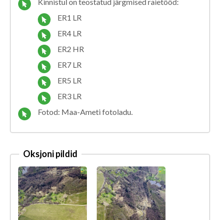
Kinnistul on teostatud järgmised raietööd:
ER1 LR
ER4 LR
ER2 HR
ER7 LR
ER5 LR
ER3 LR
Fotod: Maa-Ameti fotoladu.
Oksjoni pildid