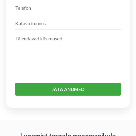
JÄTA ANDMED
Lugemist targale maaomanikule