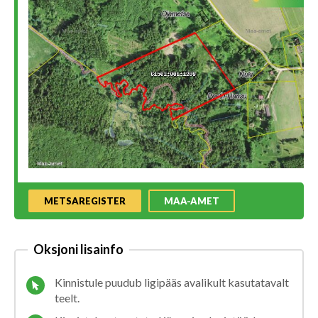
METSAREGISTER
MAA-AMET
Oksjoni lisainfo
Kinnistule puudub ligipääs avalikult kasutatavalt
teelt.