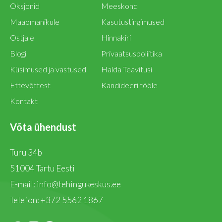
Oksjonid
Meeskond
Maaomanikule
Kasutustingimused
Ostjale
Hinnakiri
Blogi
Privaatsuspoliitika
Küsimused ja vastused
Halda Teavitusi
Ettevõttest
Kandideeri tööle
Kontakt
Võta ühendust
Turu 34b
51004 Tartu Eesti
E-mail:
info@tehingukeskus.ee
Telefon:
+372 5562 1867