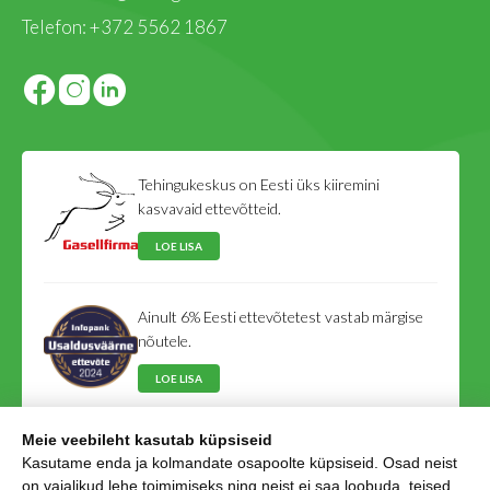
Telefon:
+372 5562 1867
Tehingukeskus on Eesti üks kiiremini
kasvavaid ettevõtteid.
LOE LISA
Ainult 6% Eesti ettevõtetest vastab märgise
nõutele.
LOE LISA
Meie veebileht kasutab küpsiseid
Tehingukeskus on Eesti Võlausaldajate Liidu
Kasutame enda ja kolmandate osapoolte küpsiseid. Osad neist
liige.
on vajalikud lehe toimimiseks ning neist ei saa loobuda, teised