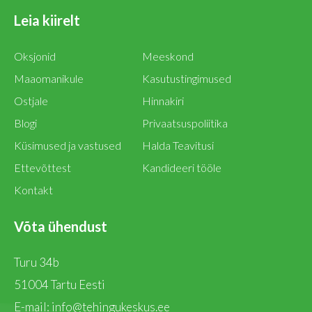
Leia kiirelt
Oksjonid
Meeskond
Maaomanikule
Kasutustingimused
Ostjale
Hinnakiri
Blogi
Privaatsuspoliitika
Küsimused ja vastused
Halda Teavitusi
Ettevõttest
Kandideeri tööle
Kontakt
Võta ühendust
Turu 34b
51004 Tartu Eesti
E-mail:
info@tehingukeskus.ee