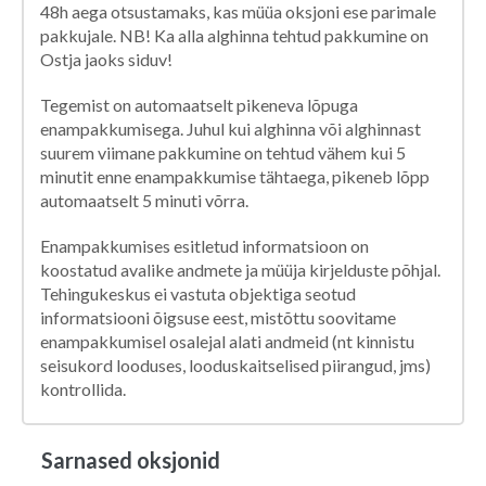
48h aega otsustamaks, kas müüa oksjoni ese parimale
pakkujale. NB! Ka alla alghinna tehtud pakkumine on
Ostja jaoks siduv!
Tegemist on automaatselt pikeneva lõpuga
enampakkumisega. Juhul kui alghinna või alghinnast
suurem viimane pakkumine on tehtud vähem kui 5
minutit enne enampakkumise tähtaega, pikeneb lõpp
automaatselt 5 minuti võrra.
Enampakkumises esitletud informatsioon on
koostatud avalike andmete ja müüja kirjelduste põhjal.
Tehingukeskus ei vastuta objektiga seotud
informatsiooni õigsuse eest, mistõttu soovitame
enampakkumisel osalejal alati andmeid (nt kinnistu
seisukord looduses, looduskaitselised piirangud, jms)
kontrollida.
Sarnased oksjonid