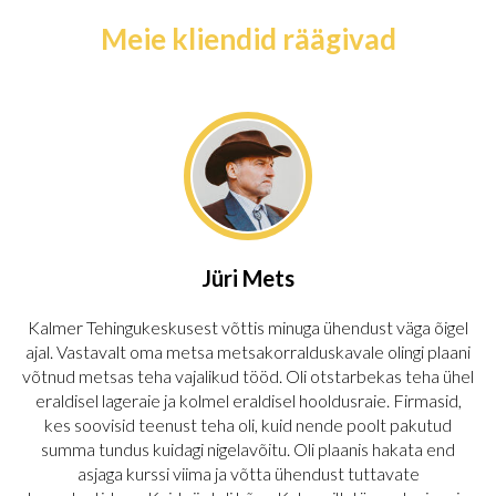
Meie kliendid räägivad
Jüri Mets
Kalmer Tehingukeskusest võttis minuga ühendust väga õigel
ajal. Vastavalt oma metsa metsakorralduskavale olingi plaani
võtnud metsas teha vajalikud tööd. Oli otstarbekas teha ühel
eraldisel lageraie ja kolmel eraldisel hooldusraie. Firmasid,
kes soovisid teenust teha oli, kuid nende poolt pakutud
summa tundus kuidagi nigelavõitu. Oli plaanis hakata end
asjaga kurssi viima ja võtta ühendust tuttavate