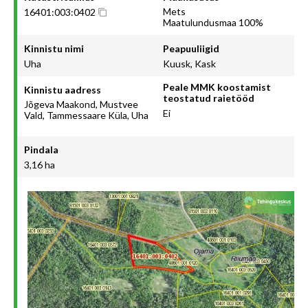
Mets
16401:003:0402
Maatulundusmaa 100%
Kinnistu nimi
Peapuuliigid
Uha
Kuusk, Kask
Peale MMK koostamist
Kinnistu aadress
teostatud raietööd
Jõgeva Maakond, Mustvee
Ei
Vald, Tammessaare Küla, Uha
Pindala
3,16 ha