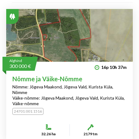
Alghind
300 000 €
16p
10h
37m
Nõmme ja Väike-Nõmme
Nõmme: Jõgeva Maakond, Jõgeva Vald, Kurista Küla,
Nõmme
Väike-nõmme: Jõgeva Maakond, Jõgeva Vald, Kurista Küla,
Väike-nõmme
24701:001:1516
32.26 ha
2179 tm