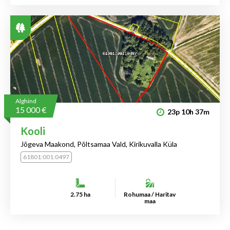
Alghind
15 000 €
23p
10h
37m
Kooli
Jõgeva Maakond, Põltsamaa Vald, Kirikuvalla Küla
61801:001:0497
2.75 ha
Rohumaa / Haritav
maa