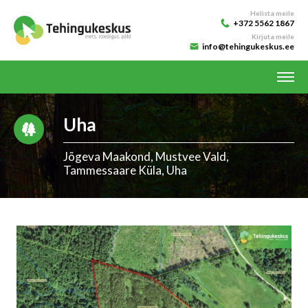
Helista meile
+372 5562 1867
Kirjuta meile
info@tehingukeskus.ee
Uha
Jõgeva Maakond, Mustvee Vald,
Tammessaare Küla, Uha