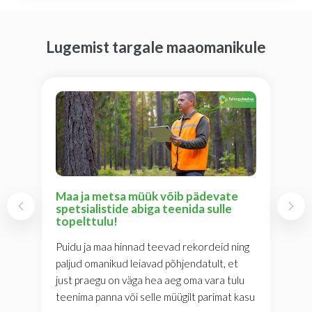
Lugemist targale maaomanikule
Maa ja metsa müük võib pädevate
spetsialistide abiga teenida sulle
topelttulu!
Puidu ja maa hinnad teevad rekordeid ning
paljud omanikud leiavad põhjendatult, et
just praegu on väga hea aeg oma vara tulu
teenima panna või selle müügilt parimat kasu