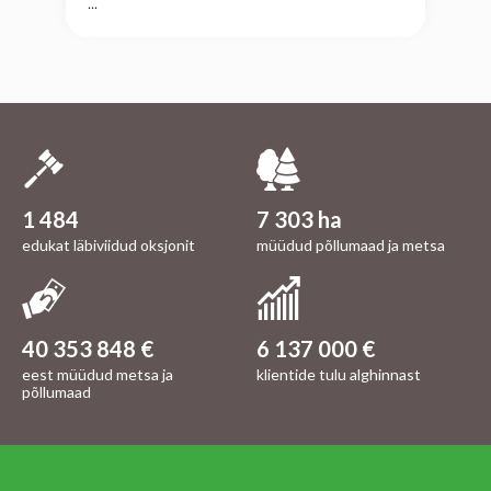
...
1 484
7 303 ha
edukat läbiviidud oksjonit
müüdud põllumaad ja metsa
40 353 848 €
6 137 000 €
eest müüdud metsa ja
klientide tulu alghinnast
põllumaad