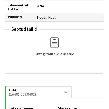
Tihumeetrid
0 tm
kokku
Puuliigid
Kuusk, Kask
Seotud failid
Ühtegi faili ei ole lisatud.
UHA
(16401:003:0402)
Katastritunnus
Maakasutus