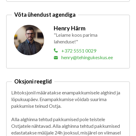
Võta ühendust agendiga
Henry Härm
"Leiame koos parima
lahenduse!"
+372 5551 0029
henry@tehingukeskus.ee
Oksjoni reeglid
Lihtoksjonil määratakse enampakkumisele alghind ja
lõpukuupäev. Enampakkumise võidab suurima
pakkumise teinud Ostja.
Alla alghinna tehtud pakkumised pole teistele
Ostjatele nähtavad. Alla alghinna tehtud pakkumised
edastatakse müüjale 24h jooksul, misjärel on viimasel