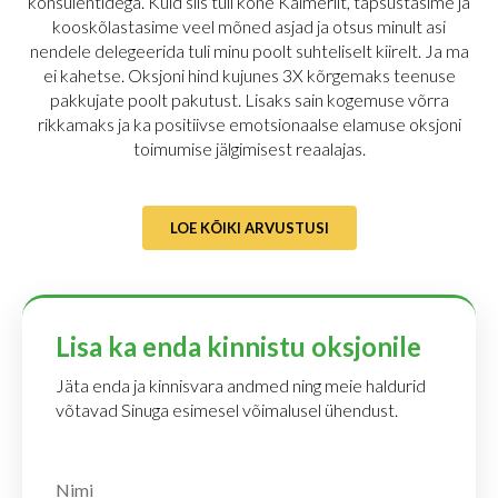
konsulentidega. Kuid siis tuli kõne Kalmerilt, täpsustasime ja
kooskõlastasime veel mõned asjad ja otsus minult asi
nendele delegeerida tuli minu poolt suhteliselt kiirelt. Ja ma
ei kahetse. Oksjoni hind kujunes 3X kõrgemaks teenuse
pakkujate poolt pakutust. Lisaks sain kogemuse võrra
rikkamaks ja ka positiivse emotsionaalse elamuse oksjoni
toimumise jälgimisest reaalajas.
LOE KÕIKI ARVUSTUSI
Lisa ka enda kinnistu oksjonile
Jäta enda ja kinnisvara andmed ning meie haldurid
võtavad Sinuga esimesel võimalusel ühendust.