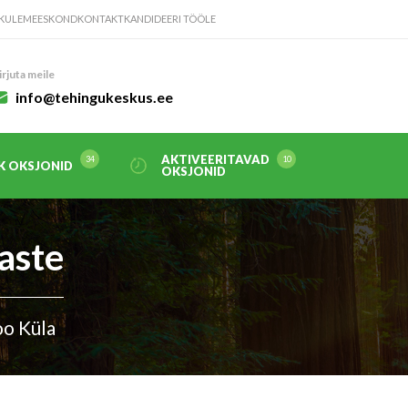
KULE
MEESKOND
KONTAKT
KANDIDEERI TÖÖLE
irjuta meile
info@tehingukeskus.ee
AKTIVEERITAVAD
K OKSJONID
OKSJONID
aste
oo Küla