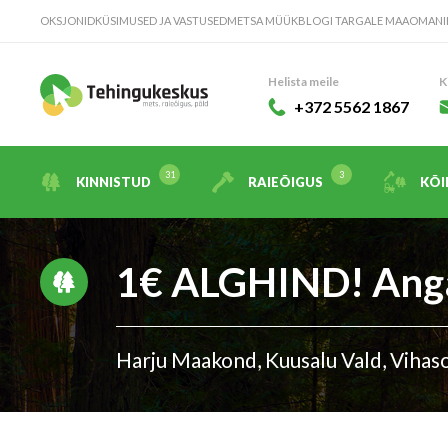
OKSJONID
KÜSIMUSED JA VASTUSED
METSA MÜÜK
BLOGI TARGALE MAAOMANI
Helista meile
K
+372 5562 1867
KINNISTUD
RAIEÕIGUS
KÕI
1€ ALGHIND! Ang
Harju Maakond, Kuusalu Vald, Vihas