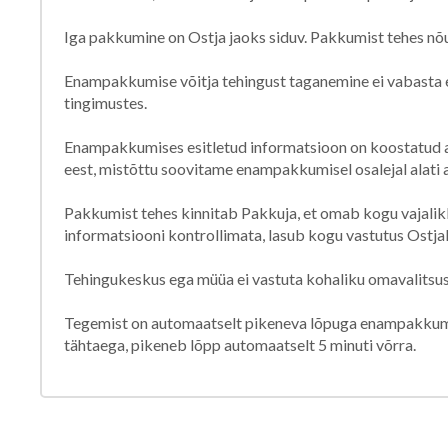
Iga pakkumine on Ostja jaoks siduv. Pakkumist tehes nõ
Enampakkumise võitja tehingust taganemine ei vabasta e
tingimustes.
Enampakkumises esitletud informatsioon on koostatud av
eest, mistõttu soovitame enampakkumisel osalejal alati a
Pakkumist tehes kinnitab Pakkuja, et omab kogu vajalikk
informatsiooni kontrollimata, lasub kogu vastutus Ostjal
Tehingukeskus ega müüa ei vastuta kohaliku omavalitsuse
Tegemist on automaatselt pikeneva lõpuga enampakkumis
tähtaega, pikeneb lõpp automaatselt 5 minuti võrra.