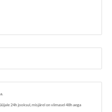
a.
jale 24h jooksul, misjärel on viimasel 48h aega