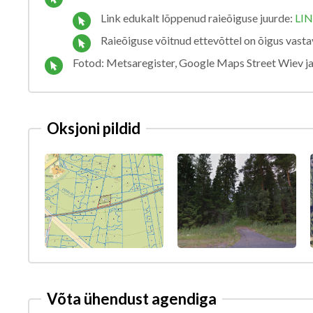
Link edukalt lõppenud raieõiguse juurde:
LI
Raieõiguse võitnud ettevõttel on õigus vast
Fotod: Metsaregister, Google Maps Street Wiev ja
Oksjoni pildid
Võta ühendust agendiga