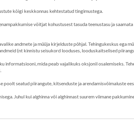
ustute kõigi keskkonnas kehtestatud tingimustega.
nampakkumise võitjat kohustusest tasuda teenustasu ja saamata j
alike andmete ja müüja kirjelduste põhjal. Tehingukeskus ega müü
ndmeid (nt kinnistu seisukord looduses, looduskaitselised piirangu
u informatsiooni, mida peab vajalikuks oksjonil osalemiseks. Tehe
.
 poolt seatud piirangute, kitsenduste ja arendamisvõimaluste ees
ega. Juhul kui alghinna või alghinnast suurem viimane pakkumin