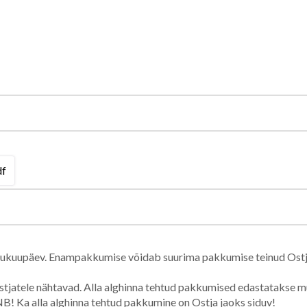
df
õpukuupäev. Enampakkumise võidab suurima pakkumise teinud Ostj
tjatele nähtavad. Alla alghinna tehtud pakkumised edastatakse müü
B! Ka alla alghinna tehtud pakkumine on Ostja jaoks siduv!