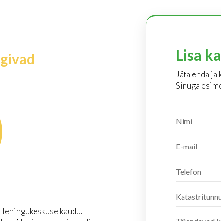
Lisa k
ägivad
Jäta enda ja
Sinuga esime
 Tehingukeskuse kaudu.