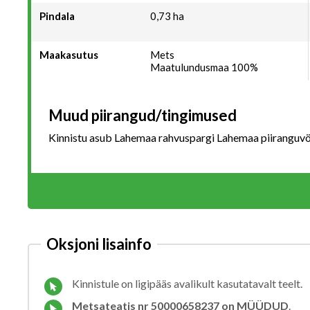
Pindala
0,73 ha
Maakasutus
Mets
Maatulundusmaa 100%
Muud piirangud/tingimused
Kinnistu asub Lahemaa rahvuspargi Lahemaa piiranguvö
Oksjoni lisainfo
Kinnistule on ligipääs avalikult kasutatavalt teelt.
Metsateatis nr 50000658237
on MÜÜDUD
.