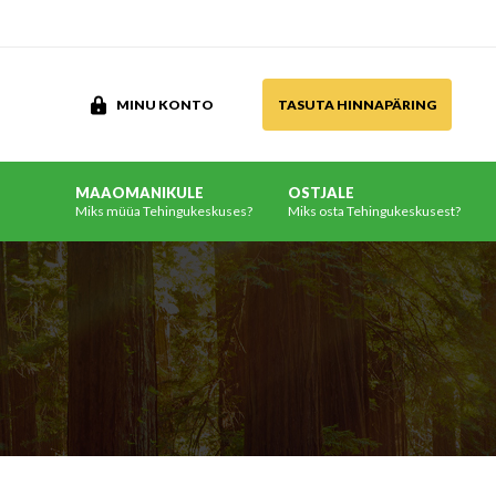
MINU KONTO
TASUTA HINNAPÄRING
MAAOMANIKULE
OSTJALE
Miks müüa Tehingukeskuses?
Miks osta Tehingukeskusest?