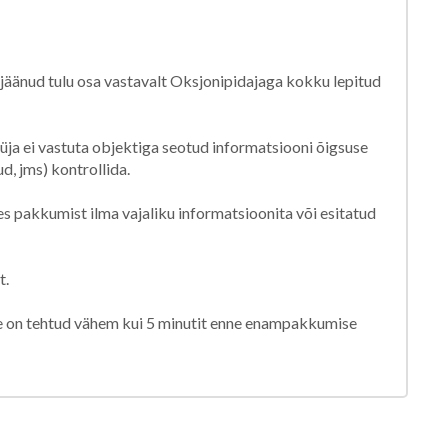
äänud tulu osa vastavalt Oksjonipidajaga kokku lepitud
ja ei vastuta objektiga seotud informatsiooni õigsuse
d, jms) kontrollida.
s pakkumist ilma vajaliku informatsioonita või esitatud
t.
e on tehtud vähem kui 5 minutit enne enampakkumise