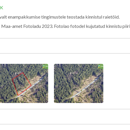
NK
avalt enampakkumise tingimustele teostada kinnistul raietöid.
 Maa-amet Fotoladu 2023. Fotolao fotodel kujutatud kinnistu pii