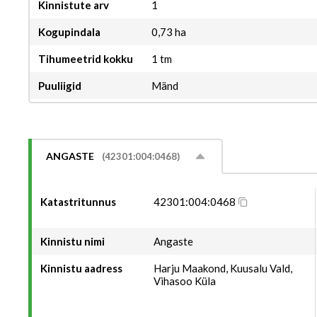
Kinnistute arv
1
Kogupindala
0,73 ha
Tihumeetrid kokku
1 tm
Puuliigid
Mänd
ANGASTE
(42301:004:0468)
Katastritunnus
42301:004:0468
Kinnistu nimi
Angaste
Kinnistu aadress
Harju Maakond, Kuusalu Vald,
Vihasoo Küla