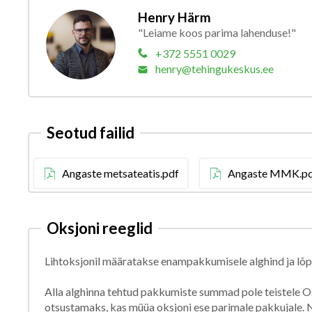
Henry Härm
"Leiame koos parima lahenduse!"
+372 5551 0029
henry@tehingukeskus.ee
Seotud failid
Angaste metsateatis.pdf
Angaste MMK.p
Oksjoni reeglid
Lihtoksjonil määratakse enampakkumisele alghind ja l
Alla alghinna tehtud pakkumiste summad pole teistele Os
otsustamaks, kas müüa oksjoni ese parimale pakkujale. N