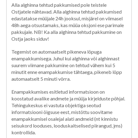
Alla alghinna tehtud pakkumised pole teistele
Ostjatele nähtavad. Alla alghinna tehtud pakkumised
edastatakse müüjale 24h jooksul, misjärel on viimasel
48h aega otsustamaks, kas müüa oksjoni ese parimale
pakkujale. NB! Ka alla alghinna tehtud pakkumine on
Ostja jaoks siduv!
Tegemist on automaatselt pikeneva lõpuga
enampakkumisega. Juhul kui alghinna või alghinnast
suurem viimane pakkumine on tehtud vähem kui 5
minutit enne enampakkumise tähtaega, pikeneb lõpp
automaatselt 5 minuti võrra.
Enampakkumises esitletud informatsioon on
koostatud avalike andmete ja müüja kirjelduste põhjal.
Tehingukeskus ei vastuta objektiga seotud
informatsiooni õigsuse eest, mistõttu soovitame
enampakkumisel osalejal alati andmeid (nt kinnistu
seisukord looduses, looduskaitselised piirangud, jms)
kontrollida.