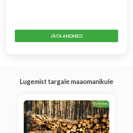
JÄTA ANDMED
Lugemist targale maaomanikule