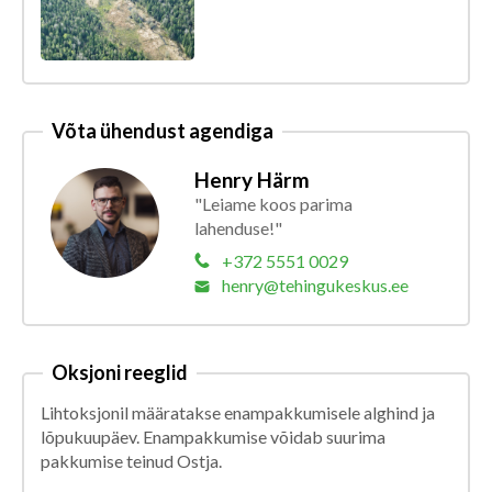
Võta ühendust agendiga
Henry Härm
"Leiame koos parima
lahenduse!"
+372 5551 0029
henry@tehingukeskus.ee
Oksjoni reeglid
Lihtoksjonil määratakse enampakkumisele alghind ja
lõpukuupäev. Enampakkumise võidab suurima
pakkumise teinud Ostja.