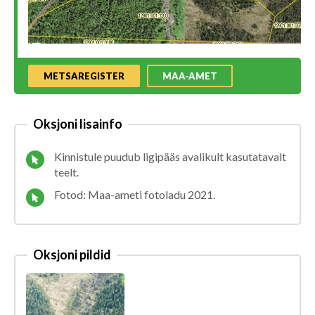
METSAREGISTER
MAA-AMET
Oksjoni lisainfo
Kinnistule puudub ligipääs avalikult kasutatavalt
teelt.
Fotod: Maa-ameti fotoladu 2021.
Oksjoni pildid