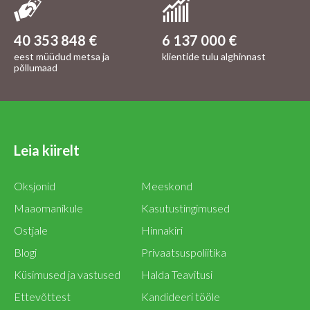
40 353 848 €
6 137 000 €
eest müüdud metsa ja
klientide tulu alghinnast
põllumaad
Leia kiirelt
Oksjonid
Meeskond
Maaomanikule
Kasutustingimused
Ostjale
Hinnakiri
Blogi
Privaatsuspoliitika
Küsimused ja vastused
Halda Teavitusi
Ettevõttest
Kandideeri tööle