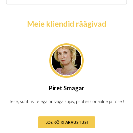
Meie kliendid räägivad
Piret Smagar
Tere, suhtlus Teiega on väga sujuv, professionaalne ja tore !
LOE KÕIKI ARVUSTUSI