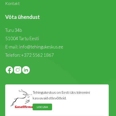
Kontakt
Võta ühendust
Turu 34b
51004 Tartu Eesti
E-mail:
info@tehingukeskus.ee
Telefon:
+372 5562 1867
Tehingukeskus on Eesti üks kiiremini
kasvavaid ettevõtteid.
LOE LISA