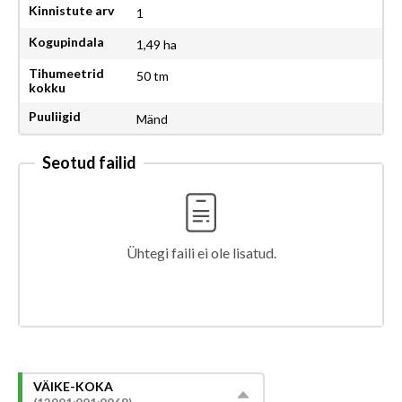
Kinnistute arv
1
Kogupindala
1,49 ha
Tihumeetrid
50 tm
kokku
Puuliigid
Mänd
Seotud failid
Ühtegi faili ei ole lisatud.
VÄIKE-KOKA