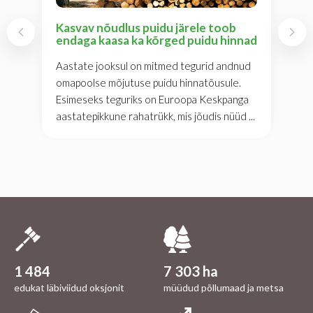
Kasvav nõudlus puidu järele toob
endaga kaasa ka kõrged puidu hinnad
Aastate jooksul on mitmed tegurid andnud
omapoolse mõjutuse puidu hinnatõusule.
Esimeseks teguriks on Euroopa Keskpanga
aastatepikkune rahatrükk, mis jõudis nüüd ...
1 484
7 303 ha
edukat läbiviidud oksjonit
müüdud põllumaad ja metsa