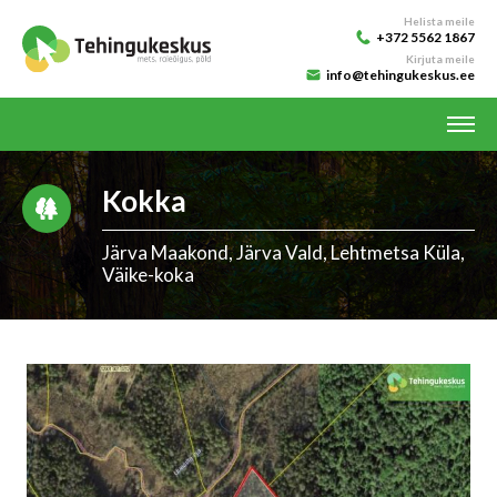
Helista meile
+372 5562 1867
Kirjuta meile
info@tehingukeskus.ee
Kokka
Järva Maakond, Järva Vald, Lehtmetsa Küla,
Väike-koka