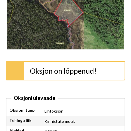
Oksjon on lõppenud!
Oksjoni ülevaade
Oksjoni tüüp
Lihtoksjon
Tehingu liik
Kinnistute müük
Alghind