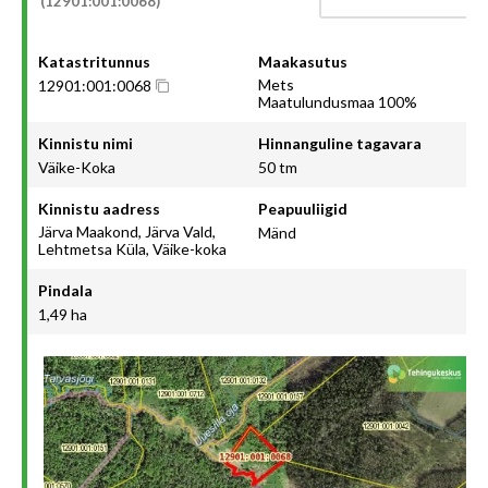
(12901:001:0068)
Katastritunnus
Maakasutus
Mets
12901:001:0068
Maatulundusmaa 100%
Kinnistu nimi
Hinnanguline tagavara
Väike-Koka
50 tm
Kinnistu aadress
Peapuuliigid
Järva Maakond, Järva Vald,
Mänd
Lehtmetsa Küla, Väike-koka
Pindala
1,49 ha