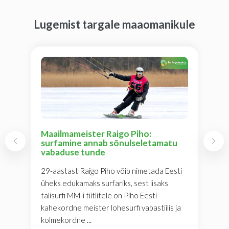
Lugemist targale maaomanikule
Maailmameister Raigo Piho:
surfamine annab sõnulseletamatu
vabaduse tunde
29-aastast Raigo Piho võib nimetada Eesti
üheks edukamaks surfariks, sest lisaks
talisurfi MM-i tiitlitele on Piho Eesti
kahekordne meister lohesurfi vabastiilis ja
kolmekordne ...