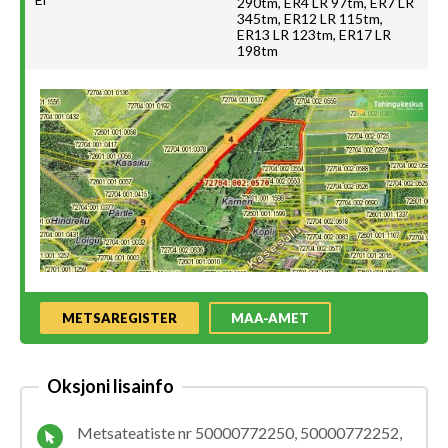
290tm, ER4 LR 97tm, ER7 LR
345tm, ER12 LR 115tm,
ER13 LR 123tm, ER17 LR
198tm
METSAREGISTER
MAA-AMET
Oksjoni lisainfo
Metsateatiste nr 50000772250, 50000772252,