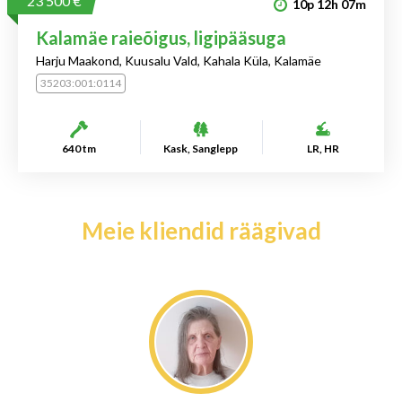
23 500 €
10p
12h
07m
Kalamäe raieõigus, ligipääsuga
Harju Maakond, Kuusalu Vald, Kahala Küla, Kalamäe
35203:001:0114
640 tm
Kask, Sanglepp
LR, HR
Meie kliendid räägivad