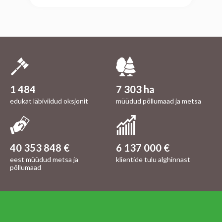
1 484
7 303 ha
edukat läbiviidud oksjonit
müüdud põllumaad ja metsa
40 353 848 €
6 137 000 €
eest müüdud metsa ja
klientide tulu alghinnast
põllumaad