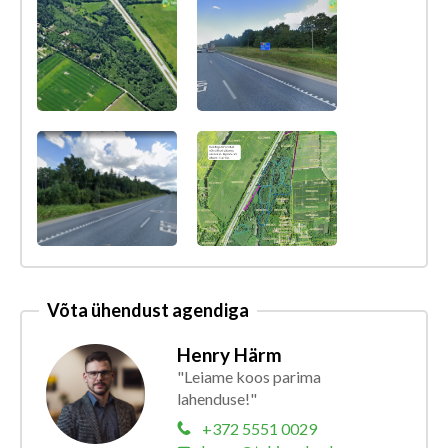
Võta ühendust agendiga
Henry Härm
"Leiame koos parima
lahenduse!"
+372 5551 0029