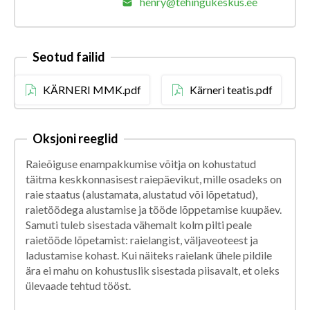
henry@tehingukeskus.ee
Seotud failid
KÄRNERI MMK.pdf
Kärneri teatis.pdf
Oksjoni reeglid
Raieõiguse enampakkumise võitja on kohustatud
täitma keskkonnasisest raiepäevikut, mille osadeks on
raie staatus (alustamata, alustatud või lõpetatud),
raietöödega alustamise ja tööde lõppetamise kuupäev.
Samuti tuleb sisestada vähemalt kolm pilti peale
raietööde lõpetamist: raielangist, väljaveoteest ja
ladustamise kohast. Kui näiteks raielank ühele pildile
ära ei mahu on kohustuslik sisestada piisavalt, et oleks
ülevaade tehtud tööst.