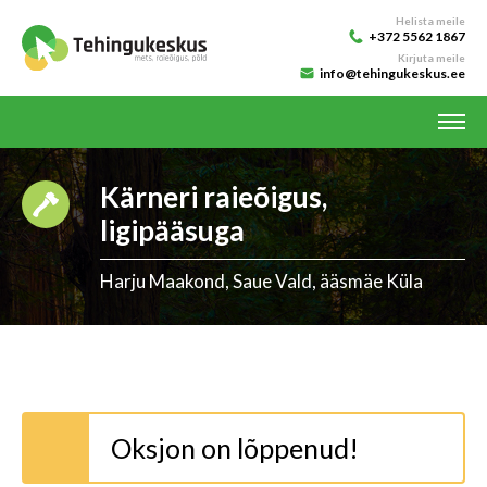
Helista meile
+372 5562 1867
Kirjuta meile
info@tehingukeskus.ee
Kärneri raieõigus,
ligipääsuga
Harju Maakond, Saue Vald, ääsmäe Küla
Oksjon on lõppenud!