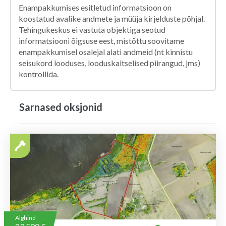
Enampakkumises esitletud informatsioon on
koostatud avalike andmete ja müüja kirjelduste põhjal.
Tehingukeskus ei vastuta objektiga seotud
informatsiooni õigsuse eest, mistõttu soovitame
enampakkumisel osalejal alati andmeid (nt kinnistu
seisukord looduses, looduskaitselised piirangud, jms)
kontrollida.
Sarnased oksjonid
Alghind