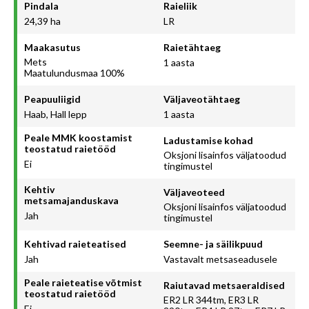
Pindala
Raieliik
24,39 ha
LR
Maakasutus
Raietähtaeg
Mets
1 aasta
Maatulundusmaa 100%
Peapuuliigid
Väljaveotähtaeg
Haab, Hall lepp
1 aasta
Peale MMK koostamist
Ladustamise kohad
teostatud raietööd
Oksjoni lisainfos väljatoodud
Ei
tingimustel
Kehtiv
Väljaveoteed
metsamajanduskava
Oksjoni lisainfos väljatoodud
Jah
tingimustel
Kehtivad raieteatised
Seemne- ja säilikpuud
Jah
Vastavalt metsaseadusele
Peale raieteatise võtmist
Raiutavad metsaeraldised
teostatud raietööd
ER2 LR 344tm, ER3 LR
Ei