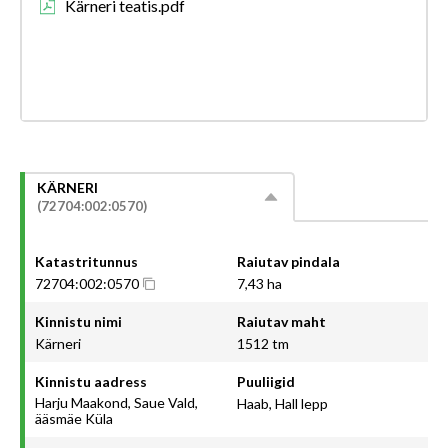
Kärneri teatis.pdf
KÄRNERI
(72704:002:0570)
Katastritunnus
Raiutav pindala
72704:002:0570
7,43 ha
Kinnistu nimi
Raiutav maht
Kärneri
1512 tm
Kinnistu aadress
Puuliigid
Harju Maakond, Saue Vald,
Haab, Hall lepp
ääsmäe Küla