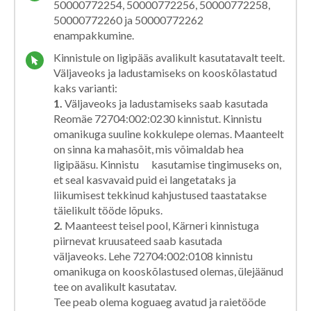
50000772254, 50000772256, 50000772258,
50000772260 ja 50000772262
enampakkumine.
Kinnistule on ligipääs avalikult kasutatavalt teelt.
Väljaveoks ja ladustamiseks on kooskõlastatud
kaks varianti:
1.
Väljaveoks ja ladustamiseks saab kasutada
Reomäe 72704:002:0230 kinnistut. Kinnistu
omanikuga suuline kokkulepe olemas. Maanteelt
on sinna ka mahasõit, mis võimaldab hea
ligipääsu. Kinnistu kasutamise tingimuseks on,
et seal kasvavaid puid ei langetataks ja
liikumisest tekkinud kahjustused taastatakse
täielikult tööde lõpuks.
2.
Maanteest teisel pool, Kärneri kinnistuga
piirnevat kruusateed saab kasutada
väljaveoks. Lehe 72704:002:0108 kinnistu
omanikuga on kooskõlastused olemas, ülejäänud
tee on avalikult kasutatav.
Tee peab olema koguaeg avatud ja raietööde