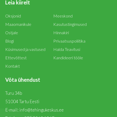
Leia kiirelt
Oksjonid
Meeskond
Maaomanikule
Kasutustingimused
Ostjale
Hinnakiri
Blogi
Privaatsuspoliitika
Küsimused ja vastused
Halda Teavitusi
Ettevõttest
Kandideeri tööle
Kontakt
Võta ühendust
Turu 34b
51004 Tartu Eesti
E-mail:
info@tehingukeskus.ee