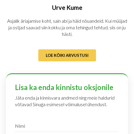
Urve Kume
Asjalik äriajamise koht, sain abi ja häid nõuandeid. Kui müüjad
ja ostjad saavad siin kokku ja oma tehingud tehtud, siis on ju
hästi.
LOE KÕIKI ARVUSTUSI
Lisa ka enda kinnistu oksjonile
Jäta enda ja kinnisvara andmed ning meie haldurid
võtavad Sinuga esimesel võimalusel ühendust.