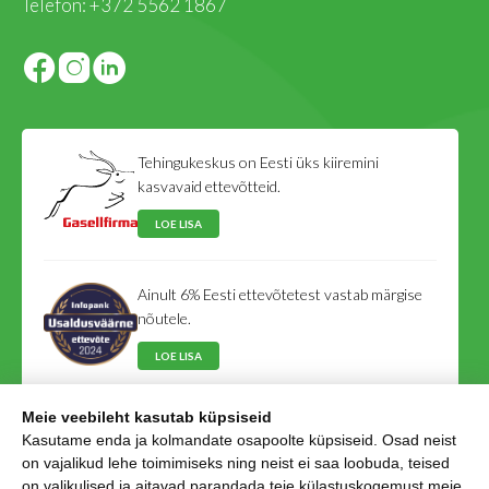
Telefon:
+372 5562 1867
Tehingukeskus on Eesti üks kiiremini
kasvavaid ettevõtteid.
LOE LISA
Ainult 6% Eesti ettevõtetest vastab märgise
nõutele.
LOE LISA
Meie veebileht kasutab küpsiseid
Tehingukeskus on Eesti Võlausaldajate Liidu
Kasutame enda ja kolmandate osapoolte küpsiseid. Osad neist
liige.
on vajalikud lehe toimimiseks ning neist ei saa loobuda, teised
on valikulised ja aitavad parandada teie külastuskogemust meie
LOE LISA