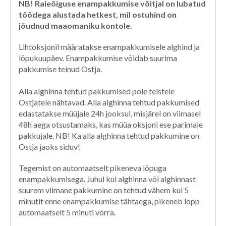
NB! Raieõiguse enampakkumise võitjal on lubatud
töödega alustada hetkest, mil ostuhind on
jõudnud maaomaniku kontole.
Lihtoksjonil määratakse enampakkumisele alghind ja
lõpukuupäev. Enampakkumise võidab suurima
pakkumise teinud Ostja.
Alla alghinna tehtud pakkumised pole teistele
Ostjatele nähtavad. Alla alghinna tehtud pakkumised
edastatakse müüjale 24h jooksul, misjärel on viimasel
48h aega otsustamaks, kas müüa oksjoni ese parimale
pakkujale. NB! Ka alla alghinna tehtud pakkumine on
Ostja jaoks siduv!
Tegemist on automaatselt pikeneva lõpuga
enampakkumisega. Juhul kui alghinna või alghinnast
suurem viimane pakkumine on tehtud vähem kui 5
minutit enne enampakkumise tähtaega, pikeneb lõpp
automaatselt 5 minuti võrra.