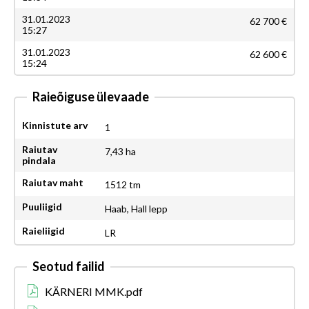
31.01.2023
62 700 €
15:27
31.01.2023
62 600 €
15:24
Raieõiguse ülevaade
Kinnistute arv
1
Raiutav
7,43 ha
pindala
Raiutav maht
1512 tm
Puuliigid
Haab, Hall lepp
Raieliigid
LR
Seotud failid
KÄRNERI MMK.pdf