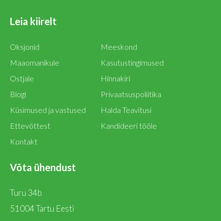
Leia kiirelt
Oksjonid
Meeskond
Maaomanikule
Kasutustingimused
Ostjale
Hinnakiri
Blogi
Privaatsuspoliitika
Küsimused ja vastused
Halda Teavitusi
Ettevõttest
Kandideeri tööle
Kontakt
Võta ühendust
Turu 34b
51004 Tartu Eesti