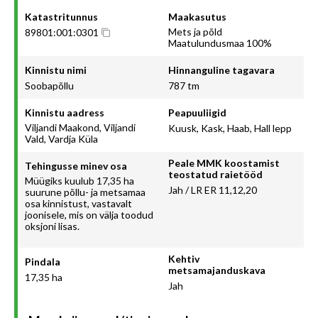
Katastritunnus
Maakasutus
Mets ja põld
89801:001:0301
Maatulundusmaa 100%
Kinnistu nimi
Hinnanguline tagavara
Soobapõllu
787 tm
Kinnistu aadress
Peapuuliigid
Viljandi Maakond, Viljandi
Kuusk, Kask, Haab, Hall lepp
Vald, Vardja Küla
Peale MMK koostamist
Tehingusse minev osa
teostatud raietööd
Müügiks kuulub 17,35 ha
Jah / LR ER 11,12,20
suurune põllu- ja metsamaa
osa kinnistust, vastavalt
joonisele, mis on välja toodud
oksjoni lisas.
Kehtiv
Pindala
metsamajanduskava
17,35 ha
Jah