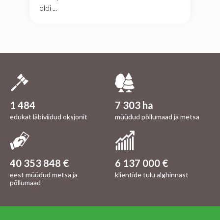
oldi ...
1 484
7 303 ha
edukat läbiviidud oksjonit
müüdud põllumaad ja metsa
40 353 848 €
6 137 000 €
eest müüdud metsa ja
klientide tulu alghinnast
põllumaad