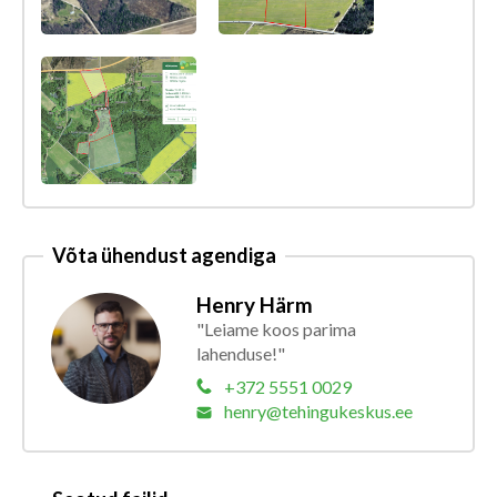
Võta ühendust agendiga
Henry Härm
"Leiame koos parima
lahenduse!"
+372 5551 0029
henry@tehingukeskus.ee