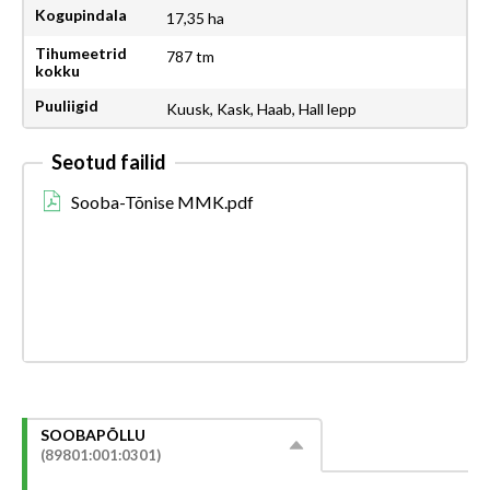
Kogupindala
17,35 ha
Tihumeetrid
787 tm
kokku
Puuliigid
Kuusk, Kask, Haab, Hall lepp
Seotud failid
Sooba-Tõnise MMK.pdf
SOOBAPÕLLU
(89801:001:0301)