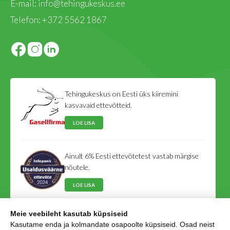
E-mail:
info@tehingukeskus.ee
Telefon:
+372 5562 1867
Tehingukeskus on Eesti üks kiiremini
kasvavaid ettevõtteid.
LOE LISA
Ainult 6% Eesti ettevõtetest vastab märgise
nõutele.
LOE LISA
Meie veebileht kasutab küpsiseid
Tehingukeskus on Eesti Võlausaldajate Liidu
Kasutame enda ja kolmandate osapoolte küpsiseid. Osad neist
liige.