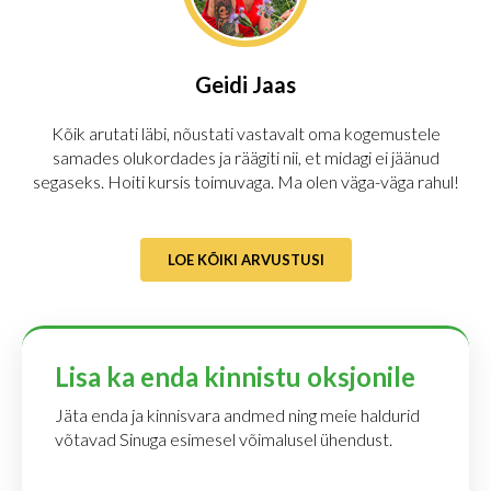
Geidi Jaas
Kõik arutati läbi, nõustati vastavalt oma kogemustele
samades olukordades ja räägiti nii, et midagi ei jäänud
segaseks. Hoiti kursis toimuvaga. Ma olen väga-väga rahul!
LOE KÕIKI ARVUSTUSI
Lisa ka enda kinnistu oksjonile
Jäta enda ja kinnisvara andmed ning meie haldurid
võtavad Sinuga esimesel võimalusel ühendust.