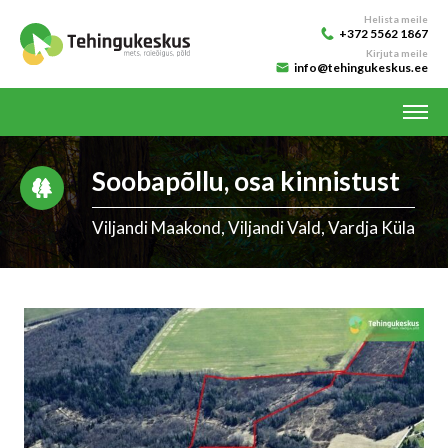
Helista meile
+372 5562 1867
Kirjuta meile
info@tehingukeskus.ee
Soobapõllu, osa kinnistust
Viljandi Maakond, Viljandi Vald, Vardja Küla