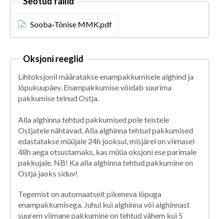
Seotud failid
Sooba-Tõnise MMK.pdf
Oksjoni reeglid
Lihtoksjonil määratakse enampakkumisele alghind ja
lõpukuupäev. Enampakkumise võidab suurima
pakkumise teinud Ostja.
Alla alghinna tehtud pakkumised pole teistele
Ostjatele nähtavad. Alla alghinna tehtud pakkumised
edastatakse müüjale 24h jooksul, misjärel on viimasel
48h aega otsustamaks, kas müüa oksjoni ese parimale
pakkujale. NB! Ka alla alghinna tehtud pakkumine on
Ostja jaoks siduv!
Tegemist on automaatselt pikeneva lõpuga
enampakkumisega. Juhul kui alghinna või alghinnast
suurem viimane pakkumine on tehtud vähem kui 5