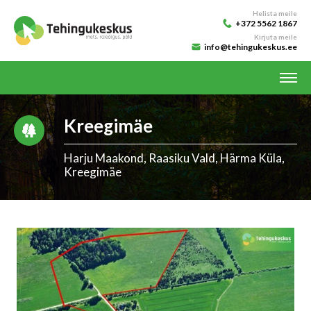
Helista meile
+372 5562 1867
Kirjuta meile
info@tehingukeskus.ee
Kreegimäe
Harju Maakond, Raasiku Vald, Härma Küla,
Kreegimäe