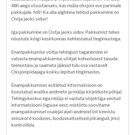
48h aega otsustamaks, kas müüa oksjoni ese parimale
pakkujale. NB! Ka alla alghinna tehtud pakkumine on
Ostja jaoks siduv!
Iga pakkumine on Ostja jaoks siduv. Pakkumist tehes
nõustute kõigi keskkonnas kehtestatud tingimustega.
Enampakkumise võitja tehingust taganemine ei
vabasta enampakkumise võitjat kohustusest tasuda
teenustasu ja saamata jäänud tulu osa vastavalt
Oksjonipidajaga kokku lepitud tingimustes.
Enampakkumises esitletud informatsioon on
koostatud avalike andmete ja müüja kirjelduste põhjal.
Tehingukeskus ega müüja ei vastuta objektiga seotud
informatsiooni õigsuse eest, mistõttu soovitame
enampakkumisel osalejal alati andmeid (nt kinnistu
seisukord looduses, looduskaitselised piirangud, jms)
kontrollida.