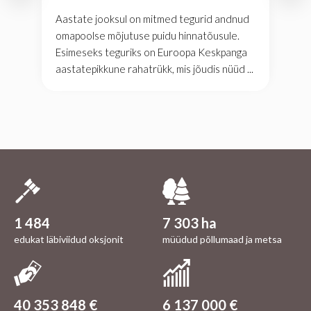
Aastate jooksul on mitmed tegurid andnud
omapoolse mõjutuse puidu hinnatõusule.
Esimeseks teguriks on Euroopa Keskpanga
aastatepikkune rahatrükk, mis jõudis nüüd ...
1 484
7 303 ha
edukat läbiviidud oksjonit
müüdud põllumaad ja metsa
40 353 848 €
6 137 000 €