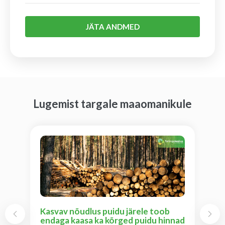
JÄTA ANDMED
Lugemist targale maaomanikule
Kasvav nõudlus puidu järele toob
endaga kaasa ka kõrged puidu hinnad