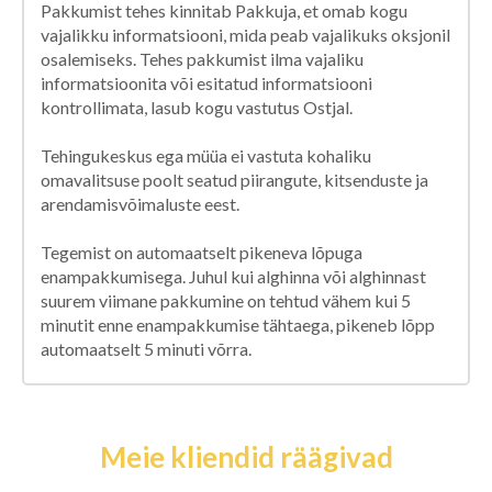
Pakkumist tehes kinnitab Pakkuja, et omab kogu
vajalikku informatsiooni, mida peab vajalikuks oksjonil
osalemiseks. Tehes pakkumist ilma vajaliku
informatsioonita või esitatud informatsiooni
kontrollimata, lasub kogu vastutus Ostjal.
Tehingukeskus ega müüa ei vastuta kohaliku
omavalitsuse poolt seatud piirangute, kitsenduste ja
arendamisvõimaluste eest.
Tegemist on automaatselt pikeneva lõpuga
enampakkumisega. Juhul kui alghinna või alghinnast
suurem viimane pakkumine on tehtud vähem kui 5
minutit enne enampakkumise tähtaega, pikeneb lõpp
automaatselt 5 minuti võrra.
Meie kliendid räägivad