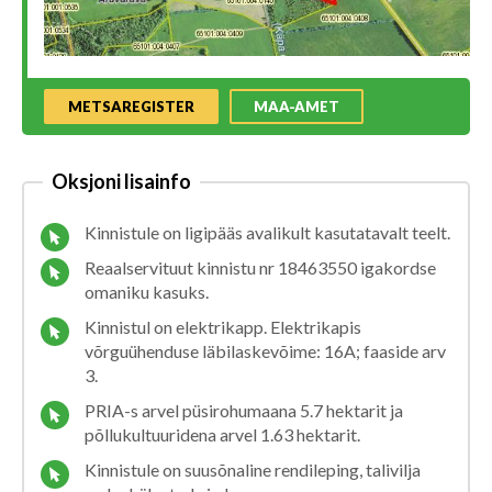
METSAREGISTER
MAA-AMET
Oksjoni lisainfo
Kinnistule on ligipääs avalikult kasutatavalt teelt.
Reaalservituut kinnistu nr 18463550 igakordse
omaniku kasuks.
Kinnistul on elektrikapp. Elektrikapis
võrguühenduse läbilaskevõime: 16A; faaside arv
3.
PRIA-s arvel püsirohumaana 5.7 hektarit ja
põllukultuuridena arvel 1.63 hektarit.
Kinnistule on suusõnaline rendileping, talivilja