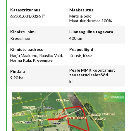
Katastritunnus
Maakasutus
Mets ja põld
65101:004:0326
Maatulundusmaa 100%
Kinnistu nimi
Hinnanguline tagavara
Kreegimäe
400 tm
Kinnistu aadress
Peapuuliigid
Harju Maakond, Raasiku Vald,
Kuusk, Kask
Härma Küla, Kreegimäe
Peale MMK koostamist
Pindala
teostatud raietööd
9,90 ha
Ei