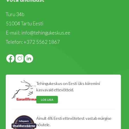
Turu 34b
51004 Tartu Eesti
E-mail:
info@tehingukeskus.ee
Telefon:
+372 5562 1867
Tehingukeskus on Eesti üks kiiremini
kasvavaid ettevõtteid.
LOE LISA
Ainult 6% Eesti ettevõtetest vastab märgise
nõutele.