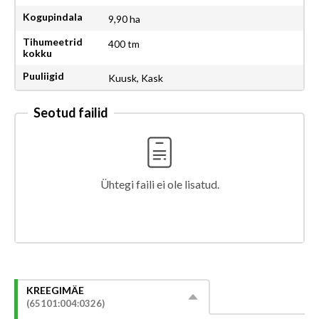
Kogupindala
9,90 ha
Tihumeetrid
400 tm
kokku
Puuliigid
Kuusk, Kask
Seotud failid
Ühtegi faili ei ole lisatud.
KREEGIMÄE
(65101:004:0326)