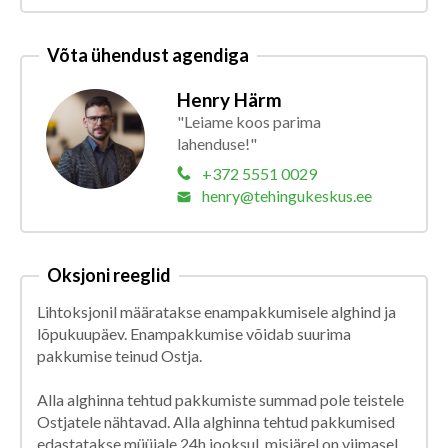
Võta ühendust agendiga
Henry Härm
"Leiame koos parima
lahenduse!"
+372 5551 0029
henry@tehingukeskus.ee
Oksjoni reeglid
Lihtoksjonil määratakse enampakkumisele alghind ja
lõpukuupäev. Enampakkumise võidab suurima
pakkumise teinud Ostja.
Alla alghinna tehtud pakkumiste summad pole teistele
Ostjatele nähtavad. Alla alghinna tehtud pakkumised
edastatakse müüjale 24h jooksul, misjärel on viimasel