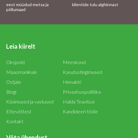
eest müüdud metsa ja
klientide tulu alghinnast
põllumaad
Leia kiirelt
Oksjonid
Meeskond
Maaomanikule
Kasutustingimused
Ostjale
Hinnakiri
Blogi
Privaatsuspoliitika
Küsimused ja vastused
Halda Teavitusi
Ettevõttest
Kandideeri tööle
Kontakt
Võta ühendust