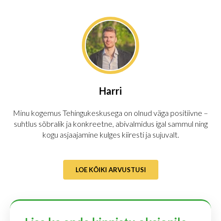
Harri
Minu kogemus Tehingukeskusega on olnud väga positiivne –
suhtlus sõbralik ja konkreetne, abivalmidus igal sammul ning
kogu asjaajamine kulges kiiresti ja sujuvalt.
LOE KÕIKI ARVUSTUSI