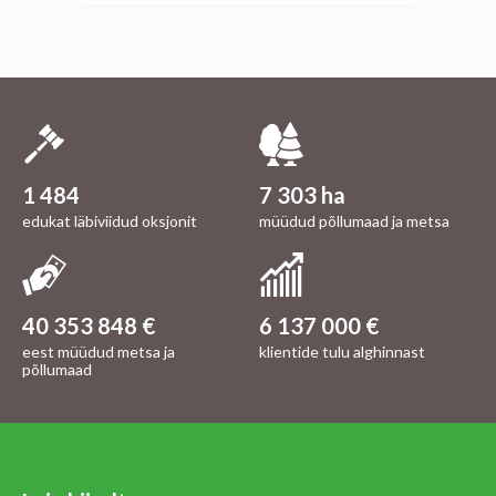
1 484
7 303 ha
edukat läbiviidud oksjonit
müüdud põllumaad ja metsa
40 353 848 €
6 137 000 €
eest müüdud metsa ja
klientide tulu alghinnast
põllumaad