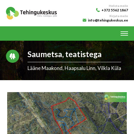
Helista meile
+372 5562 1867
Kirjuta meile
info@tehingukeskus.ee
Saumetsa, teatistega
Lääne Maakond, Haapsalu Linn, Vilkla Küla