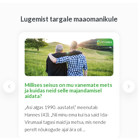
Lugemist targale maaomanikule
Millises seisus on mu vanemate mets
ja kuidas neid selle majandamisel
aidata?
„Asi algas 1990. aastatel,“ meenutab
Hannes (43). „Nii minu ema kui isa said Ida-
Virumaal tagasi maid ja metsa, mis nende
perelt nõukogude ajal ära oli ...