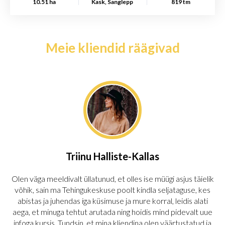
10.51 ha
Kask, Sanglepp
819 tm
Meie kliendid räägivad
Triinu Halliste-Kallas
Olen väga meeldivalt üllatunud, et olles ise müügi asjus täielik
võhik, sain ma Tehingukeskuse poolt kindla seljataguse, kes
abistas ja juhendas iga küsimuse ja mure korral, leidis alati
aega, et minuga tehtut arutada ning hoidis mind pidevalt uue
infoga kursis. Tundsin, et mina kliendina olen väärtustatud ja