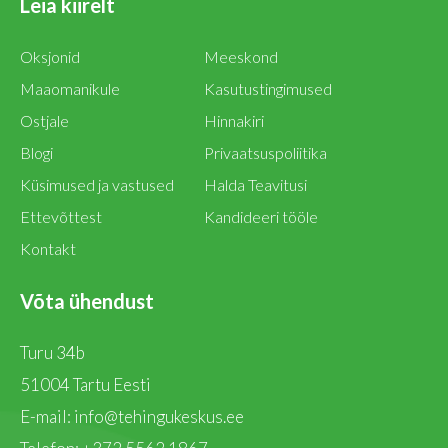
Leia kiirelt
Oksjonid
Meeskond
Maaomanikule
Kasutustingimused
Ostjale
Hinnakiri
Blogi
Privaatsuspoliitika
Küsimused ja vastused
Halda Teavitusi
Ettevõttest
Kandideeri tööle
Kontakt
Võta ühendust
Turu 34b
51004 Tartu Eesti
E-mail:
info@tehingukeskus.ee