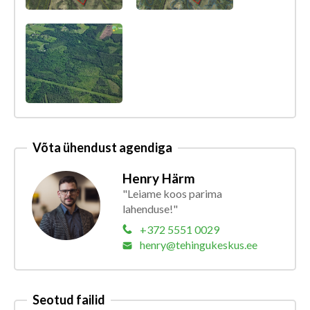
Võta ühendust agendiga
Henry Härm
"Leiame koos parima
lahenduse!"
+372 5551 0029
henry@tehingukeskus.ee
Seotud failid