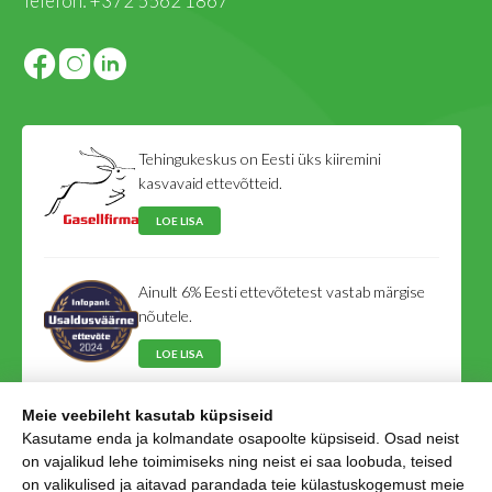
Telefon:
+372 5562 1867
Tehingukeskus on Eesti üks kiiremini
kasvavaid ettevõtteid.
LOE LISA
Ainult 6% Eesti ettevõtetest vastab märgise
nõutele.
LOE LISA
Meie veebileht kasutab küpsiseid
Tehingukeskus on Eesti Võlausaldajate Liidu
Kasutame enda ja kolmandate osapoolte küpsiseid. Osad neist
liige.
on vajalikud lehe toimimiseks ning neist ei saa loobuda, teised
on valikulised ja aitavad parandada teie külastuskogemust meie
LOE LISA