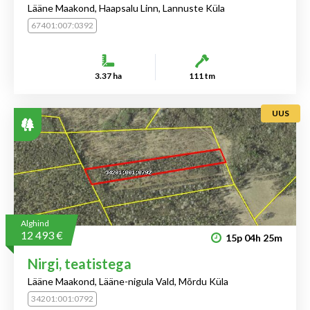
Lääne Maakond, Haapsalu Linn, Lannuste Küla
67401:007:0392
3.37 ha
111 tm
UUS
Alghind
12 493 €
15p
04h
25m
Nirgi, teatistega
Lääne Maakond, Lääne-nigula Vald, Mõrdu Küla
34201:001:0792