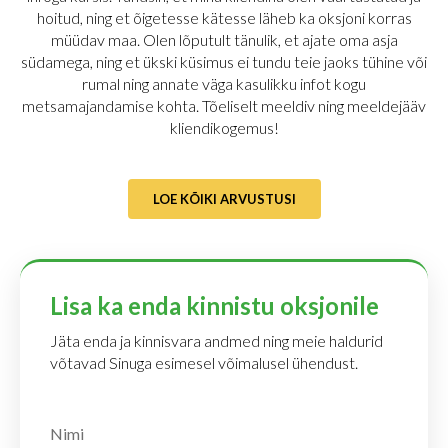
hoitud, ning et õigetesse kätesse läheb ka oksjoni korras
müüdav maa. Olen lõputult tänulik, et ajate oma asja
südamega, ning et ükski küsimus ei tundu teie jaoks tühine või
rumal ning annate väga kasulikku infot kogu
metsamajandamise kohta. Tõeliselt meeldiv ning meeldejääv
kliendikogemus!
LOE KÕIKI ARVUSTUSI
Lisa ka enda kinnistu oksjonile
Jäta enda ja kinnisvara andmed ning meie haldurid
võtavad Sinuga esimesel võimalusel ühendust.