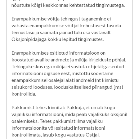
nõustute kõigi keskkonnas kehtestatud tingimustega.
Enampakkumise võitja tehingust taganemine ei
vabasta enampakkumise võitjat kohustusest tasuda
teenustasu ja saamata jäänud tulu osa vastavalt
Oksjonipidajaga kokku lepitud tingimustes.
Enampakkumises esitletud informatsioon on
koostatud avalike andmete ja müüja kirjelduste põhjal.
Tehingukeskus ega müüja ei vastuta objektiga seotud
informatsiooni õigsuse eest, mistõttu soovitame
enampakkumisel osalejal alati andmeid (nt kinnistu
seisukord looduses, looduskaitselised piirangud, jms)
kontrollida.
Pakkumist tehes kinnitab Pakkuja, et omab kogu
vajalikku informatsiooni, mida peab vajalikuks oksjonil
osalemiseks. Tehes pakkumist ilma vajaliku
informatsioonita või esitatud informatsiooni
kontrollimata, lasub kogu vastutus Ostjal.