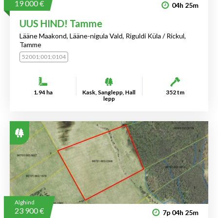
19 000 €
04h
25m
UUS HIND! Tamme
Lääne Maakond, Lääne-nigula Vald, Riguldi Küla / Rickul,
Tamme
52001:001:0104
1.94 ha
Kask, Sanglepp, Hall
352 tm
lepp
Alghind
23 900 €
7p
04h
25m