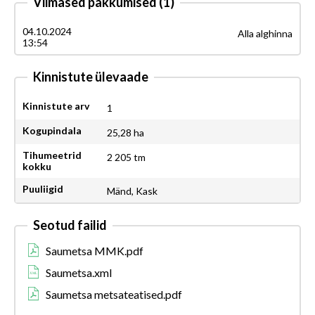
Viimased pakkumised
(1)
04.10.2024
Alla alghinna
13:54
Kinnistute ülevaade
Kinnistute arv
1
Kogupindala
25,28 ha
Tihumeetrid
2 205 tm
kokku
Puuliigid
Mänd, Kask
Seotud failid
Saumetsa MMK.pdf
Saumetsa.xml
Saumetsa metsateatised.pdf