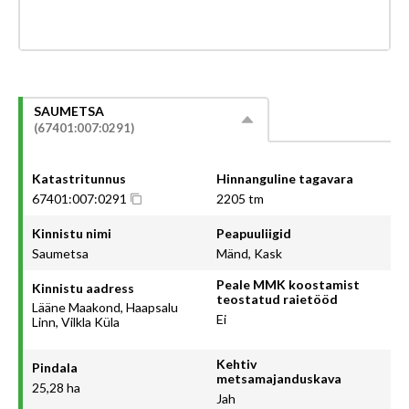
SAUMETSA
(67401:007:0291)
Katastritunnus
Hinnanguline tagavara
67401:007:0291
2205 tm
Kinnistu nimi
Peapuuliigid
Saumetsa
Mänd, Kask
Peale MMK koostamist
Kinnistu aadress
teostatud raietööd
Lääne Maakond, Haapsalu
Ei
Linn, Vilkla Küla
Kehtiv
Pindala
metsamajanduskava
25,28 ha
Jah