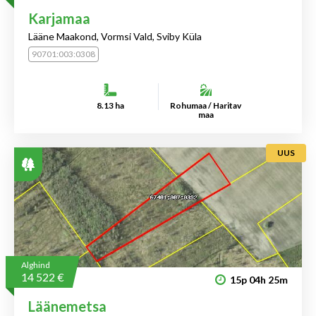
Karjamaa
Lääne Maakond, Vormsi Vald, Sviby Küla
90701:003:0308
8.13 ha
Rohumaa / Haritav
maa
UUS
Alghind
14 522 €
15p
04h
25m
Läänemetsa