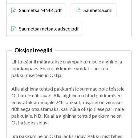
Saumetsa MMK.pdf
Saumetsa.xml
Saumetsa metsateatised.pdf
Oksjoni reeglid
Lihtoksjonil määratakse enampakkumisele alghind ja
lõpukuupäev. Enampakkumise võidab suurima
pakkumise teinud Ostja.
Alla alghinna tehtud pakkumiste summad pole teistele
Ostjatele nähtavad. Alla alghinna tehtud pakkumised
edastatakse müüjale 24h jooksul, misjärel on viimasel
48h aega otsustamaks, kas müüa oksjoni ese parimale
pakkujale. NB! Ka alla alghinna tehtud pakkumine on
Ostja jaoks siduv!
Iga pakkumine on Ostja jaoks siduv. Pakkumist tehes