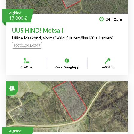
Alghind
17 000 €
04h
25m
UUS HIND! Metsa I
Lääne Maakond, Vormsi Vald, Suuremõisa Küla, Larseni
90701:001:0549
4.60 ha
Kask, Sanglepp
660 tm
Alghind