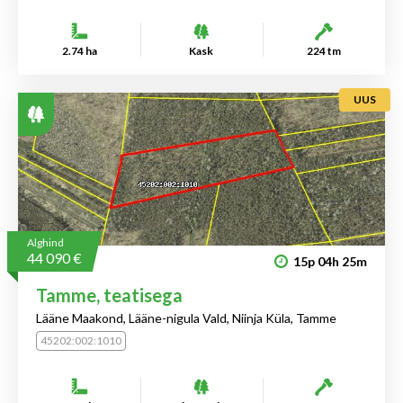
2.74 ha
Kask
224 tm
UUS
Alghind
44 090 €
15p
04h
25m
Tamme, teatisega
Lääne Maakond, Lääne-nigula Vald, Niinja Küla, Tamme
45202:002:1010