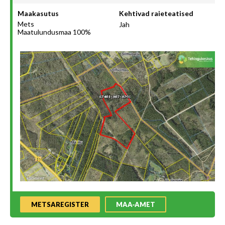
Maakasutus
Kehtivad raieteatised
Mets
Jah
Maatulundusmaa 100%
METSAREGISTER
MAA-AMET