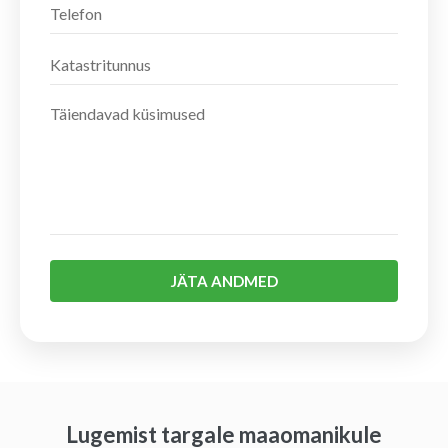
JÄTA ANDMED
Lugemist targale maaomanikule