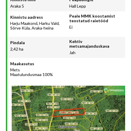
Araka 5
Hall Lepp
Peale MMK koostamist
Kinnistu aadress
teostatud raietööd
Harju Maakond, Harku Vald,
Ei
Sõrve Küla, Araka-heina
Kehtiv
Pindala
metsamajanduskava
2,42 ha
Jah
Maakasutus
Mets
Maatulundusmaa 100%