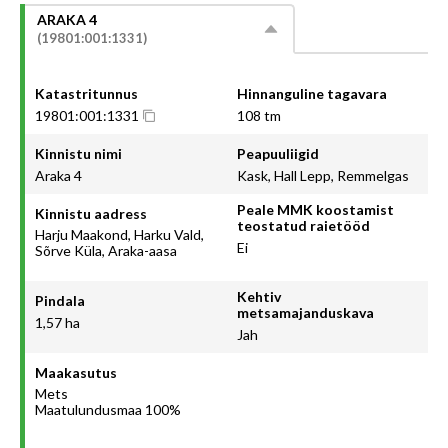
ARAKA 4
(19801:001:1331)
Katastritunnus
Hinnanguline tagavara
19801:001:1331
108 tm
Kinnistu nimi
Peapuuliigid
Araka 4
Kask, Hall Lepp, Remmelgas
Peale MMK koostamist
Kinnistu aadress
teostatud raietööd
Harju Maakond, Harku Vald,
Ei
Sõrve Küla, Araka-aasa
Kehtiv
Pindala
metsamajanduskava
1,57 ha
Jah
Maakasutus
Mets
Maatulundusmaa 100%