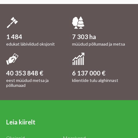
1 484
7 303 ha
edukat läbiviidud oksjonit
müüdud põllumaad ja metsa
40 353 848 €
6 137 000 €
eest müüdud metsa ja
klientide tulu alghinnast
põllumaad
Leia kiirelt
Oksjonid
Meeskond