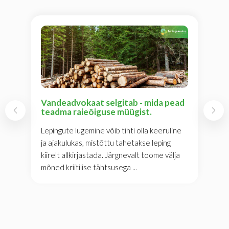
Vandeadvokaat selgitab - mida pead
teadma raieõiguse müügist.
Lepingute lugemine võib tihti olla keeruline
ja ajakulukas, mistõttu tahetakse leping
kiirelt allkirjastada. Järgnevalt toome välja
mõned kriitilise tähtsusega ...