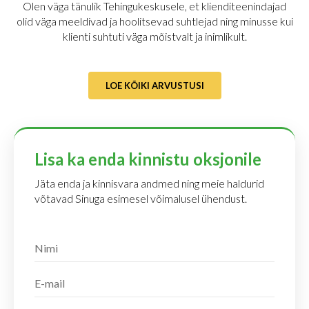
Olen väga tänulik Tehingukeskusele, et klienditeenindajad
olid väga meeldivad ja hoolitsevad suhtlejad ning minusse kui
klienti suhtuti väga mõistvalt ja inimlikult.
LOE KÕIKI ARVUSTUSI
Lisa ka enda kinnistu oksjonile
Jäta enda ja kinnisvara andmed ning meie haldurid
võtavad Sinuga esimesel võimalusel ühendust.