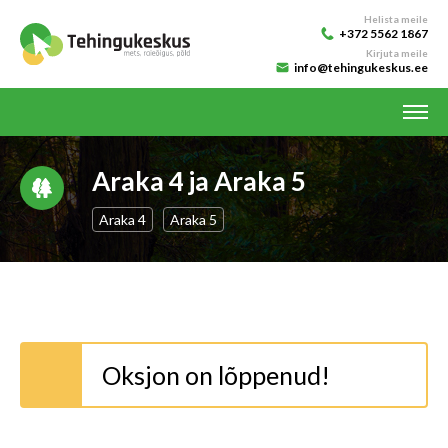
Helista meile
+372 5562 1867
Kirjuta meile
info@tehingukeskus.ee
Araka 4 ja Araka 5
Araka 4
Araka 5
Oksjon on lõppenud!