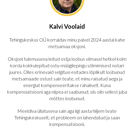
Kalvi Voolaid
Tehingukeskus OÜ korraldas minu palvel 2024 aastal kahe
metsamaa oksjoni.
Oksjoni tulemusena leitud ostja loobus viimasel hetkel kolm
korda kokkulepitud ostu-müügilepingu sõlmimisest notari
juures. Olles erinevaid selgitusi esitades lõplikult loobunud
metsamaade ostust sain teate, et minu raisatud aega ja
energiat kompenseeritakse rahaliselt. Kuna
kompensiatsiooni aga niipea ei saabunud, siis olin sellest juba
mõttes loobunud.
Meeldiva üllatusena sain aga ligi aasta hiljem teate
Tehingukeskuselt, et probleem on lahendatud ja saan
kompensatsiooni.