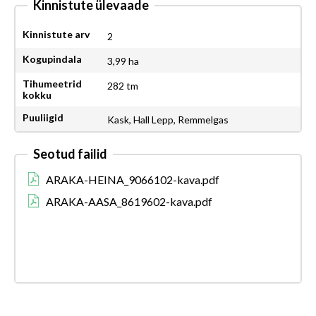
Kinnistute ülevaade
Kinnistute arv
2
Kogupindala
3,99 ha
Tihumeetrid
282 tm
kokku
Puuliigid
Kask, Hall Lepp, Remmelgas
Seotud failid
ARAKA-HEINA_9066102-kava.pdf
ARAKA-AASA_8619602-kava.pdf