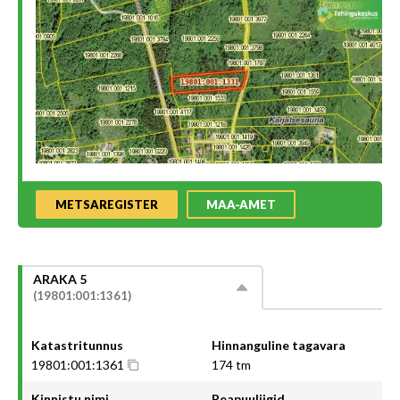
METSAREGISTER
MAA-AMET
ARAKA 5
(19801:001:1361)
Katastritunnus
Hinnanguline tagavara
19801:001:1361
174 tm
Kinnistu nimi
Peapuuliigid