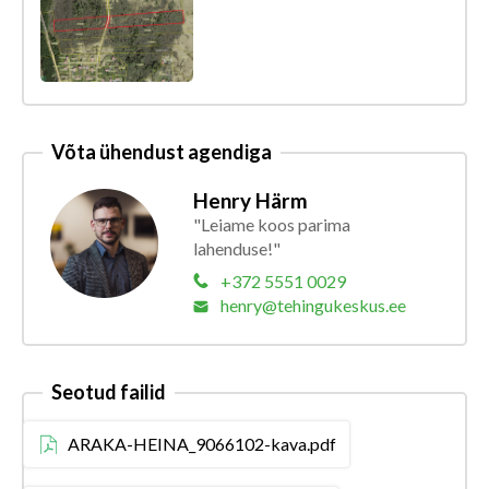
Võta ühendust agendiga
Henry Härm
"Leiame koos parima
lahenduse!"
+372 5551 0029
henry@tehingukeskus.ee
Seotud failid
ARAKA-HEINA_9066102-kava.pdf