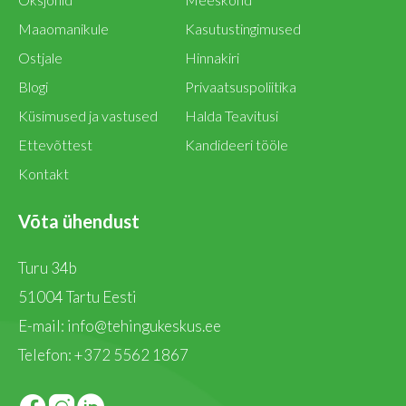
Maaomanikule
Kasutustingimused
Ostjale
Hinnakiri
Blogi
Privaatsuspoliitika
Küsimused ja vastused
Halda Teavitusi
Ettevõttest
Kandideeri tööle
Kontakt
Võta ühendust
Turu 34b
51004 Tartu Eesti
E-mail:
info@tehingukeskus.ee
Telefon:
+372 5562 1867