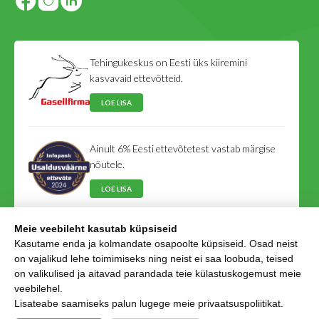
Tehingukeskus on Eesti üks kiiremini
kasvavaid ettevõtteid.
LOE LISA
Ainult 6% Eesti ettevõtetest vastab märgise
nõutele.
LOE LISA
Meie veebileht kasutab küpsiseid
Tehingukeskus on Eesti Võlausaldajate Liidu
Kasutame enda ja kolmandate osapoolte küpsiseid. Osad neist
liige.
on vajalikud lehe toimimiseks ning neist ei saa loobuda, teised
on valikulised ja aitavad parandada teie külastuskogemust meie
LOE LISA
veebilehel.
Lisateabe saamiseks palun lugege meie
privaatsuspoliitikat
.