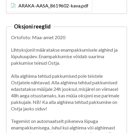
ARAKA-AASA_8619602-kava.pdf
Oksjoni reeglid
Ortofoto: Maa-amet 2020
Lihtoksjonil määratakse enampakkumisele alghind ja
lõpukuupäev. Enampakkumise võidab suurima
pakkumise teinud Ostja.
Alla alghinna tehtud pakkumised pole teistele
Ostjatele nähtavad. Alla alghinna tehtud pakkumised
edastatakse müüjale 24h jooksul, misjärel on viimasel
48h aega otsustamaks, kas müüa oksjoni ese parimale
pakkujale. NB! Ka alla alghinna tehtud pakkumine on
Ostja jaoks siduv!
Tegemist on automaatselt pikeneva lõpuga
enampakkumisega. Juhul kui alghinna või alghinnast