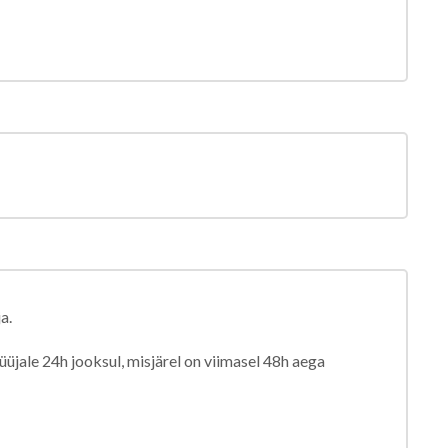
a.
jale 24h jooksul, misjärel on viimasel 48h aega