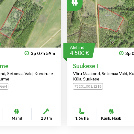
Alghind
4 500 €
3p
07h
59m
3p
rme
Suukese I
nd, Setomaa Vald, Kundruse
Võru Maakond, Setomaa Vald, K
nurme
Küla, Suukese
0664
73201:001:1218
Mänd
28 tm
1.66 ha
Kask, Haab