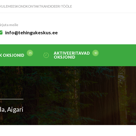
KULE
MEESKOND
KONTAKT
KANDIDEERI TÖÖLE
irjuta meile
info@tehingukeskus.ee
AKTIVEERITAVAD
K OKSJONID
OKSJONID
a, Aigari