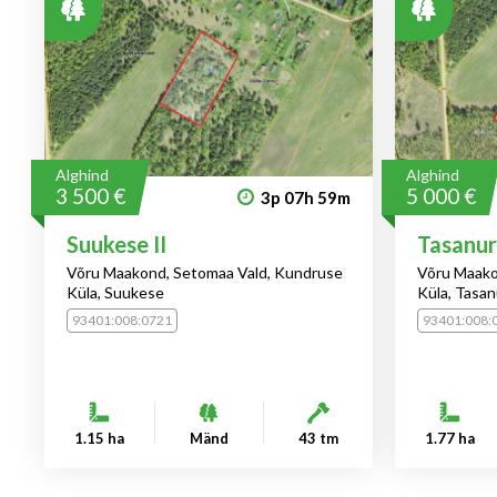
Alghind
Alghind
3 500 €
5 000 €
3p
07h
59m
Suukese II
Tasanu
Võru Maakond, Setomaa Vald, Kundruse
Võru Maako
Küla, Suukese
Küla, Tasa
93401:008:0721
93401:008:
1.15 ha
Mänd
43 tm
1.77 ha