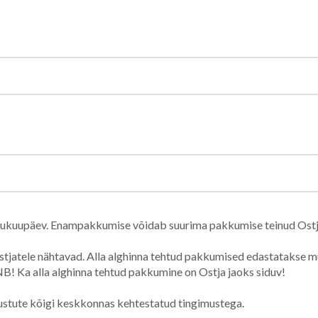
õpukuupäev. Enampakkumise võidab suurima pakkumise teinud Ostj
tjatele nähtavad. Alla alghinna tehtud pakkumised edastatakse müü
B! Ka alla alghinna tehtud pakkumine on Ostja jaoks siduv!
ustute kõigi keskkonnas kehtestatud tingimustega.