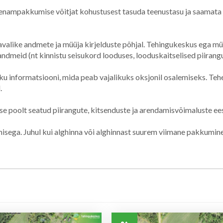
nampakkumise võitjat kohustusest tasuda teenustasu ja saamata j
alike andmete ja müüja kirjelduste põhjal. Tehingukeskus ega müü
ndmeid (nt kinnistu seisukord looduses, looduskaitselised piirangu
u informatsiooni, mida peab vajalikuks oksjonil osalemiseks. Tehe
.
e poolt seatud piirangute, kitsenduste ja arendamisvõimaluste ees
ega. Juhul kui alghinna või alghinnast suurem viimane pakkumin