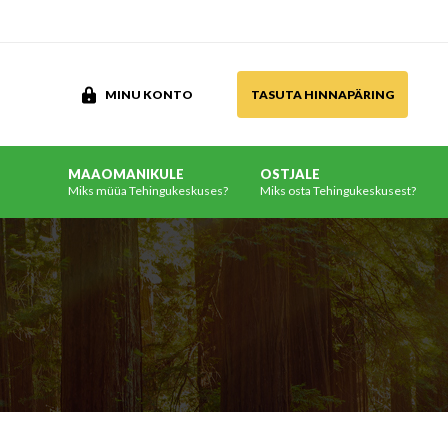
MINU KONTO
TASUTA HINNAPÄRING
MAAOMANIKULE
OSTJALE
Miks müüa Tehingukeskuses?
Miks osta Tehingukeskusest?