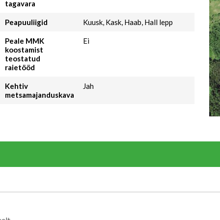
tagavara
Peapuuliigid
Kuusk, Kask, Haab, Hall lepp
Peale MMK
Ei
koostamist
teostatud
raietööd
Kehtiv
Jah
metsamajanduskava
elt.