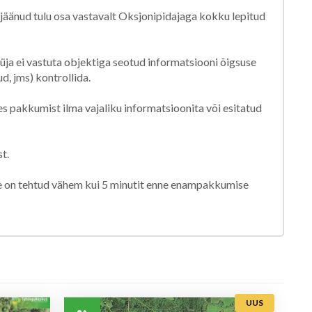
äänud tulu osa vastavalt Oksjonipidajaga kokku lepitud
ja ei vastuta objektiga seotud informatsiooni õigsuse
d, jms) kontrollida.
s pakkumist ilma vajaliku informatsioonita või esitatud
t.
e on tehtud vähem kui 5 minutit enne enampakkumise
UUS