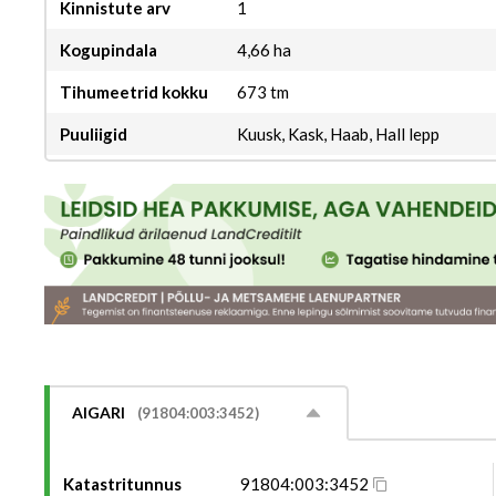
Kinnistute arv
1
Kogupindala
4,66 ha
Tihumeetrid kokku
673 tm
Puuliigid
Kuusk, Kask, Haab, Hall lepp
AIGARI
(91804:003:3452)
Katastritunnus
91804:003:3452