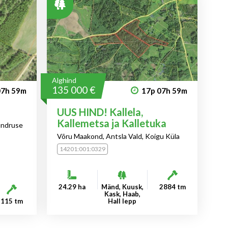
Alghind
135 000 €
07h
59m
17p
07h
59m
UUS HIND! Kallela,
Kallemetsa ja Kalletuka
undruse
Võru Maakond, Antsla Vald, Koigu Küla
14201:001:0329
24.29 ha
Mänd, Kuusk,
2884 tm
Kask, Haab,
115 tm
Hall lepp