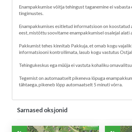
Enampakkumise võitja tehingust taganemine ei vabasta e
tingimustes.
Enampakkumises esitletud informatsioon on koostatud av
eest, mistõttu soovitame enampakkumisel osalejal alati a
Pakkumist tehes kinnitab Pakkuja, et omab kogu vajalikk
informatsiooni kontrollimata, lasub kogu vastutus Ostjal
Tehingukeskus ega müüja ei vastuta kohaliku omavalitsus
Tegemist on automaatselt pikeneva lõpuga enampakkumis
tähtaega, pikeneb lõpp automaatselt 5 minuti võrra.
Sarnased oksjonid