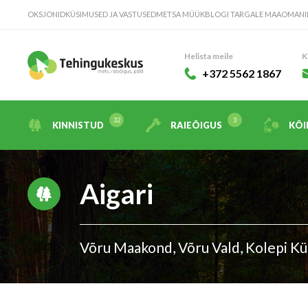
OKSJONID
KÜSIMUSED JA VASTUSED
METSA MÜÜK
BLOGI TARGALE MAAOMANI
Helista meile
K
+372 5562 1867
KINNISTUD
RAIEÕIGUS
KÕI
Aigari
Võru Maakond, Võru Vald, Kolepi Kül