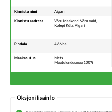
Kinnistu nimi
Aigari
Kinnistu aadress
Võru Maakond, Võru Vald,
Kolepi Küla, Aigari
Pindala
4,66 ha
Maakasutus
Mets
Maatulundusmaa 100%
Oksjoni lisainfo
Kinnistule puudub ligipääs avalikult kasutatavalt te