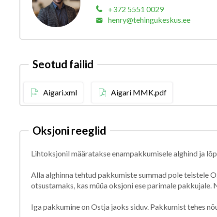
+372 5551 0029
henry@tehingukeskus.ee
Seotud failid
Aigari.xml
Aigari MMK.pdf
Oksjoni reeglid
Lihtoksjonil määratakse enampakkumisele alghind ja l
Alla alghinna tehtud pakkumiste summad pole teistele Os
otsustamaks, kas müüa oksjoni ese parimale pakkujale. N
Iga pakkumine on Ostja jaoks siduv. Pakkumist tehes nõ