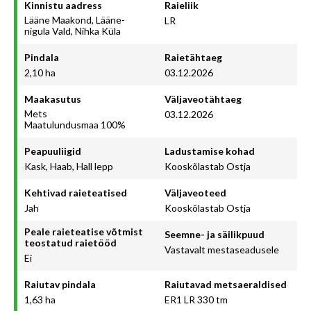
Kinnistu aadress
Raieliik
Lääne Maakond, Lääne-
LR
nigula Vald, Nihka Küla
Pindala
Raietähtaeg
2,10 ha
03.12.2026
Maakasutus
Väljaveotähtaeg
Mets
03.12.2026
Maatulundusmaa 100%
Peapuuliigid
Ladustamise kohad
Kask, Haab, Hall lepp
Kooskõlastab Ostja
Kehtivad raieteatised
Väljaveoteed
Jah
Kooskõlastab Ostja
Peale raieteatise võtmist
Seemne- ja säilikpuud
teostatud raietööd
Vastavalt mestaseadusele
Ei
Raiutav pindala
Raiutavad metsaeraldised
1,63 ha
ER1 LR 330 tm