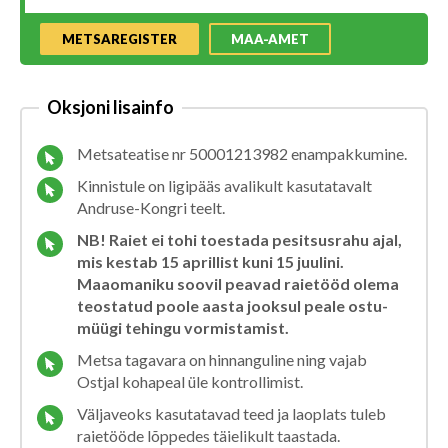
METSAREGISTER
MAA-AMET
Oksjoni lisainfo
Metsateatise nr 50001213982 enampakkumine.
Kinnistule on ligipääs avalikult kasutatavalt
Andruse-Kongri teelt.
NB! Raiet ei tohi toestada pesitsusrahu ajal,
mis kestab 15 aprillist kuni 15 juulini.
Maaomaniku soovil peavad raietööd olema
teostatud poole aasta jooksul peale ostu-
müügi tehingu vormistamist.
Metsa tagavara on hinnanguline ning vajab
Ostjal kohapeal üle kontrollimist.
Väljaveoks kasutatavad teed ja laoplats tuleb
raietööde lõppedes täielikult taastada.