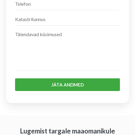
JÄTA ANDMED
Lugemist targale maaomanikule