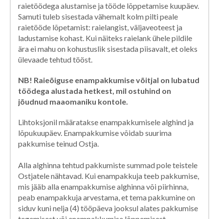
raietöödega alustamise ja tööde lõppetamise kuupäev.
Samuti tuleb sisestada vähemalt kolm pilti peale
raietööde lõpetamist: raielangist, väljaveoteest ja
ladustamise kohast. Kui näiteks raielank ühele pildile
ära ei mahu on kohustuslik sisestada piisavalt, et oleks
ülevaade tehtud tööst.
NB! Raieõiguse enampakkumise võitjal on lubatud
töödega alustada hetkest, mil ostuhind on
jõudnud maaomaniku kontole.
Lihtoksjonil määratakse enampakkumisele alghind ja
lõpukuupäev. Enampakkumise võidab suurima
pakkumise teinud Ostja.
Alla alghinna tehtud pakkumiste summad pole teistele
Ostjatele nähtavad. Kui enampakkuja teeb pakkumise,
mis jääb alla enampakkumise alghinna või piirhinna,
peab enampakkuja arvestama, et tema pakkumine on
siduv kuni nelja (4) tööpäeva jooksul alates pakkumise
tegemisest või enampakkumise lõppemisest.