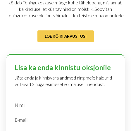
köidab Tehingukeskuse märge kohe tähelepanu, mis annab
ka kindluse, et küsitav hind on mõistlik. Soovitan
Tehingukeskuse oksjoni võimalust ka teistele maaomanikele.
LOE KÕIKI ARVUSTUSI
Lisa ka enda kinnistu oksjonile
Jäta enda ja kinnisvara andmed ning meie haldurid
võtavad Sinuga esimesel võimalusel ühendust.