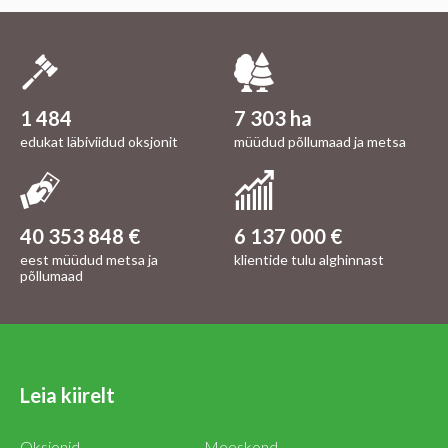
1 484
7 303 ha
edukat läbiviidud oksjonit
müüdud põllumaad ja metsa
40 353 848 €
6 137 000 €
eest müüdud metsa ja
klientide tulu alghinnast
põllumaad
Leia kiirelt
Oksjonid
Meeskond