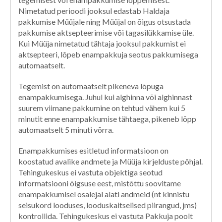
Nimetatud perioodi jooksul edastab Haldaja
pakkumise Müüjale ning Müüjal on õigus otsustada
pakkumise aktsepteerimise või tagasilükkamise üle.
Kui Müüja nimetatud tähtaja jooksul pakkumist ei
aktsepteeri, lõpeb enampakkuja seotus pakkumisega
automaatselt.
Tegemist on automaatselt pikeneva lõpuga
enampakkumisega. Juhul kui alghinna või alghinnast
suurem viimane pakkumine on tehtud vähem kui 5
minutit enne enampakkumise tähtaega, pikeneb lõpp
automaatselt 5 minuti võrra.
Enampakkumises esitletud informatsioon on
koostatud avalike andmete ja Müüja kirjelduste põhjal.
Tehingukeskus ei vastuta objektiga seotud
informatsiooni õigsuse eest, mistõttu soovitame
enampakkumisel osalejal alati andmeid (nt kinnistu
seisukord looduses, looduskaitselised piirangud, jms)
kontrollida. Tehingukeskus ei vastuta Pakkuja poolt