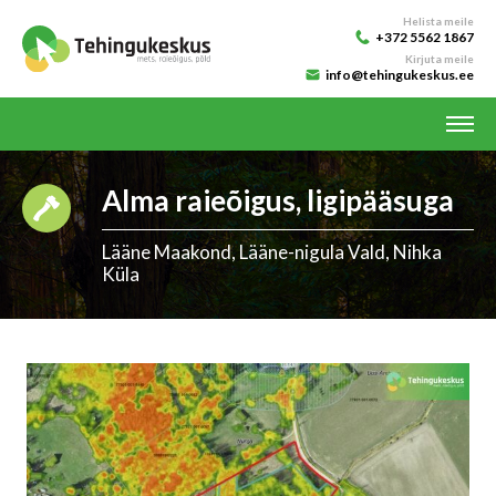
Helista meile
+372 5562 1867
Kirjuta meile
info@tehingukeskus.ee
Alma raieõigus, ligipääsuga
Lääne Maakond, Lääne-nigula Vald, Nihka
Küla