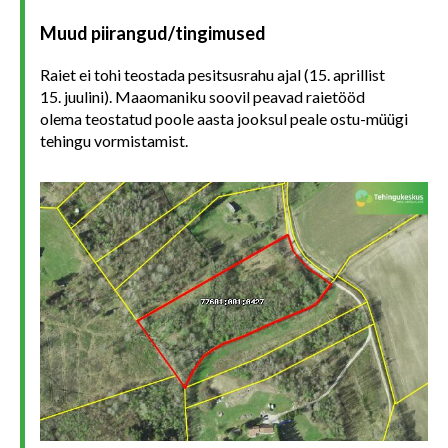
Muud piirangud/tingimused
Raiet ei tohi teostada pesitsusrahu ajal (15. aprillist
15. juulini). Maaomaniku soovil peavad raietööd
olema teostatud poole aasta jooksul peale ostu-müügi
tehingu vormistamist.