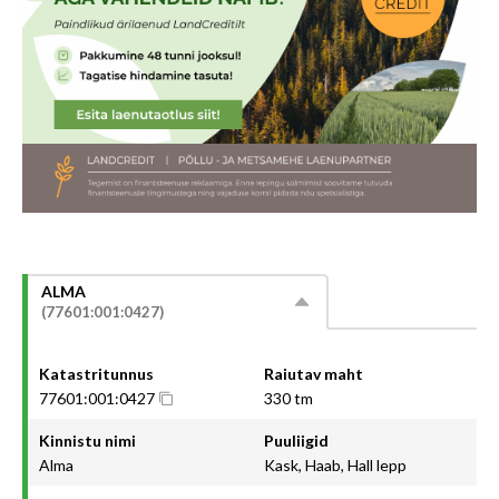
ALMA
(77601:001:0427)
Katastritunnus
Raiutav maht
77601:001:0427
330 tm
Kinnistu nimi
Puuliigid
Alma
Kask, Haab, Hall lepp