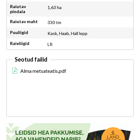
Raiutav
1,63 ha
pindala
Raiutav maht
330 tm
Puuliigid
Kask, Haab, Hall lepp
Raieliigid
LR
Seotud failid
Alma metsateatis.pdf