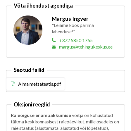
Võta ühendust agendiga
Margus Ingver
"Leiame koos parima
lahenduse!"
+372 5850 1765
margus@tehingukeskus.ee
Seotud failid
Alma metsateatis.pdf
Oksjoni reeglid
Raieõiguse enampakkumise
võitja on kohustatud
täitma keskkonnasisest raiepäevikut, mille osadeks on
raie staatus (alustamata, alustatud või lõpetatud),