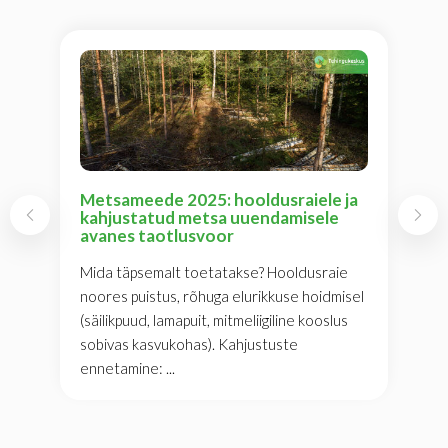
Metsameede 2025: hooldusraiele ja
kahjustatud metsa uuendamisele
avanes taotlusvoor
Mida täpsemalt toetatakse? Hooldusraie
noores puistus, rõhuga elurikkuse hoidmisel
(säilikpuud, lamapuit, mitmeliigiline kooslus
sobivas kasvukohas). Kahjustuste
ennetamine: ...