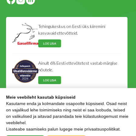
Tehingukeskus on Eesti üks kiiremini
kasvavaid ettevõtteid.
LOE LISA
Ainult 6% Eesti ettevõtetest vastab märgise
nõutele.
LOE LISA
Meie veebileht kasutab küpsiseid
Tehingukeskus on Eesti Võlausaldajate Liidu
Kasutame enda ja kolmandate osapoolte küpsiseid. Osad neist
liige.
on vajalikud lehe toimimiseks ning neist ei saa loobuda, teised
on valikulised ja aitavad parandada teie külastuskogemust meie
LOE LISA
veebilehel.
Lisateabe saamiseks palun lugege meie
privaatsuspoliitikat
.