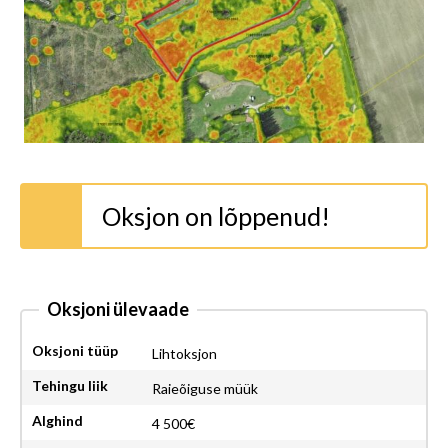
Oksjon on lõppenud!
Oksjoni ülevaade
Oksjoni tüüp
Lihtoksjon
Tehingu liik
Raieõiguse müük
Alghind
4 500€